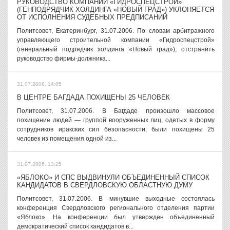
РУКОВОДСТВО КОМПАНИИ «ГИДРОСПЕЦСТРОЙ»
(ГЕНПОДРЯДЧИК ХОЛДИНГА «НОВЫЙ ГРАД») УКЛОНЯЕТСЯ
ОТ ИСПОЛНЕНИЯ СУДЕБНЫХ ПРЕДПИСАНИЙ
Политсовет, Екатеринбург, 31.07.2006. По словам арбитражного
управляющего строительной компании «Гидроспецстрой»
(генеральный подрядчик холдинга «Новый град»), отстранить
руководство фирмы-должника...
31.07.2006, 14:05
В ЦЕНТРЕ БАГДАДА ПОХИЩЕНЫ 25 ЧЕЛОВЕК
Политсовет, 31.07.2006. В Багдаде произошло массовое
похищение людей — группой вооруженных лиц, одетых в форму
сотрудников иракских сил безопасности, были похищены 25
человек из помещения одной из...
31.07.2006, 13:25
«ЯБЛОКО» И СПС ВЫДВИНУЛИ ОБЪЕДИНЕННЫЙ СПИСОК
КАНДИДАТОВ В СВЕРДЛОВСКУЮ ОБЛАСТНУЮ ДУМУ
Политсовет, 31.07.2006. В минувшие выходные состоялась
конференция Свердловского регионального отделения партии
«Яблоко». На конференции был утвержден объединенный
демократический список кандидатов в...