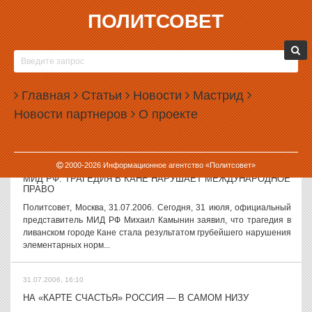
ПОЛИТСОВЕТ
31.07.2006, 16:20
В ГРУЗИИ ПОЛИТИЧЕСКИЙ ЭКСТРЕМИЗМ МОГУТ
ПРИРАВНЯТЬ К ИЗМЕНЕ РОДИНЕ
Политсовет, 31.07.2006. Грузинский парламент готовит поправки в
Главная
Статьи
Новости
Мастрид
Уголовный кодекс в связи с событиями в Кодорском ущелье. По
Новости партнеров
О проекте
инициативе парламентского комитета по юридическим вопросам
готовится...
31.07.2006, 16:18
2000-
2026
Информационное агентство «Политсовет»
МИД РФ: ТРАГЕДИЯ В КАНЕ НАРУШАЕТ МЕЖДУНАРОДНОЕ
ПРАВО
Политсовет, Москва, 31.07.2006. Сегодня, 31 июля, официальный
представитель МИД РФ Михаил Камынин заявил, что трагедия в
ливанском городе Кане стала результатом грубейшего нарушения
элементарных норм...
31.07.2006, 16:10
НА «КАРТЕ СЧАСТЬЯ» РОССИЯ — В САМОМ НИЗУ