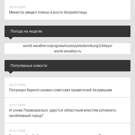
18.05.2026
Министр увидел плюсы в росте безработицы
Погода на неделю
world-weather.ru/pogoda/russia/yekaterinburg/14days/
world-weather.ru
Популярные новости
16.07.2026
Патриарх Кирилл назвал советских правителей безумными
10.07.2026
И снова Первоуральск: удастся областным властям успокоить
проблемный город?
23.07.2026