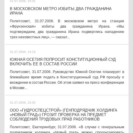
31.07.2006, 15:31
В МОСКОВСКОМ МЕТРО ИЗБИТЫ ДВА ГРАЖДАНИНА
ИРАНА
Политсовет, 31.07.2006. В московском метро на станции
«Фрунзенская» избиты два гражданина Ирана. «Мы
подтверждаем, два гражданина Ирана подверглись нападению
трех неизвестных лиц», — сказал...
31.07.2006, 15:19
ЮЖНАЯ ОСЕТИЯ ПОПРОСИТ КОНСТИТУЦИОННЫЙ СУД
ВКЛЮЧИТЬ ЕЕ В СОСТАВ РОССИИ
Политсовет, 31.07.2006. Руководство Южной Осетии планирует в
ближайшее время подать в Конституционный суд РФ просьбу о
вхождении в состав России. Об этом заявил на пресс-конференции
в Москве...
31.07.2006, 15:00
ООО «ГИДРОСПЕЦСТРОЙ» (ГЕНПОДРЯДЧИК ХОЛДИНГА
«НОВЫЙ ГРАД») ГРОЗИТ ПРОВЕРКА НА ПРЕДМЕТ
СОБЛЮДЕНИЯ ТРУДОВЫХ ПРАВ РАБОТНИКОВ
Политсовет, Екатеринбург, 31.07.2006. «В случае с генеральным
подрядчиком холдинга «Новый град» можно спрогнозировать