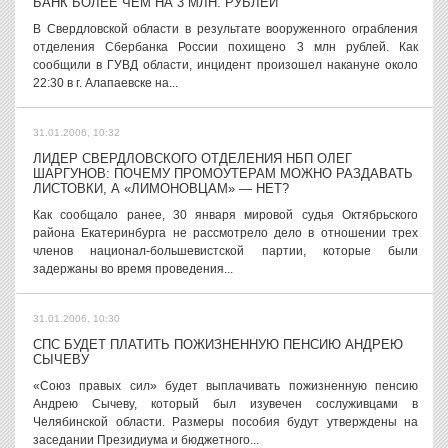
БАНК БОЛЕЕ ЧЕМ НА 3 МЛН. РУБЛЕЙ
В Свердловской области в результате вооруженного ограбления
отделения Сбербанка России похищено 3 млн рублей. Как
сообщили в ГУВД области, инцидент произошел накануне около
22:30 в г. Алапаевске на...
31.01.2006, 10:32
ЛИДЕР СВЕРДЛОВСКОГО ОТДЕЛЕНИЯ НБП ОЛЕГ
ШАРГУНОВ: ПОЧЕМУ ПРОМОУТЕРАМ МОЖНО РАЗДАВАТЬ
ЛИСТОВКИ, А «ЛИМОНОВЦАМ» — НЕТ?
Как сообщало ранее, 30 января мировой судья Октябрьского
района Екатеринбурга не рассмотрело дело в отношении трех
членов национал-большевистской партии, которые были
задержаны во время проведения...
31.01.2006, 10:30
СПС БУДЕТ ПЛАТИТЬ ПОЖИЗНЕННУЮ ПЕНСИЮ АНДРЕЮ
СЫЧЕВУ
«Союз правых сил» будет выплачивать пожизненную пенсию
Андрею Сычеву, который был изувечен сослуживцами в
Челябинской области. Размеры пособия будут утверждены на
заседании Президиума и бюджетного...