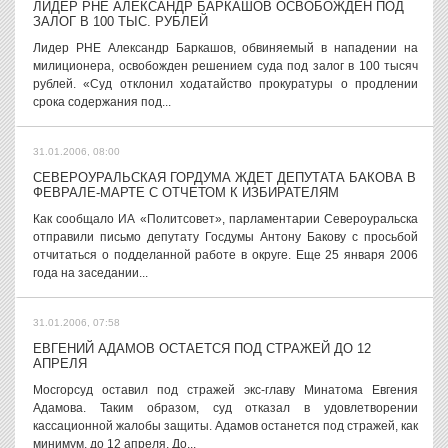
ЛИДЕР РНЕ АЛЕКСАНДР БАРКАШОВ ОСВОБОЖДЕН ПОД
ЗАЛОГ В 100 ТЫС. РУБЛЕЙ
Лидер РНЕ Александр Баркашов, обвиняемый в нападении на
милиционера, освобожден решением суда под залог в 100 тысяч
рублей. «Суд отклонил ходатайство прокуратуры о продлении
срока содержания под...
31.01.2006, 08:00
СЕВЕРОУРАЛЬСКАЯ ГОРДУМА ЖДЕТ ДЕПУТАТА БАКОВА В
ФЕВРАЛЕ-МАРТЕ С ОТЧЕТОМ К ИЗБИРАТЕЛЯМ
Как сообщало ИА «Политсовет», парламентарии Североуральска
отправили письмо депутату Госдумы Антону Бакову с просьбой
отчитаться о подделанной работе в округе. Еще 25 января 2006
года на заседании...
31.01.2006, 07:58
ЕВГЕНИЙ АДАМОВ ОСТАЕТСЯ ПОД СТРАЖЕЙ ДО 12
АПРЕЛЯ
Мосгорсуд оставил под стражей экс-главу Минатома Евгения
Адамова. Таким образом, суд отказал в удовлетворении
кассационной жалобы защиты. Адамов останется под стражей, как
минимум, до 12 апреля. До...