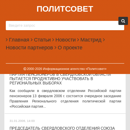
ПОЛИТСОВЕТ
31.01.2006, 15:00
НА ТРАССЕ «МИАСС-ЧЕЛЯБИНСК» ИЗЪЯТЫ 42 КГ
ГЕРОИНА
Сотрудники управления ФСБ по Челябинской области изъяли на
Главная
Статьи
Новости
Мастрид
трассе Миасс-Челябинск 42 кг героина. Как сообщает группа
Новости партнеров
О проекте
общественных связей УФСБ по Челябинской области, наркотики
находились в автомобиле...
31.01.2006, 14:58
2000-
2026
Информационное агентство «Политсовет»
ПАРТИЯ ПЕНСИОНЕРОВ В СВЕРДЛОВСКОЙ ОБЛАСТИ
ПЫТАЕТСЯ ПРОДУКТИВНО УЧАСТВОВАТЬ В
РЕГИОНАЛЬНЫХ ВЫБОРАХ
Как сообщили в свердловском отделении Российской партии
пенсионеров 13 февраля 2006 г. состоится очередное заседание
Правления Регионального отделения политической партии
«Российская партия...
31.01.2006, 14:00
ПРЕДСЕДАТЕЛЬ СВЕРДЛОВСКОГО ОТДЕЛЕНИЯ СОЮЗА