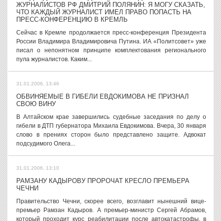
ЖУРНАЛИСТОВ РФ ДМИТРИЙ ПОЛЯНИН: Я МОГУ СКАЗАТЬ,
ЧТО КАЖДЫЙ ЖУРНАЛИСТ ИМЕЛ ПРАВО ПОПАСТЬ НА
ПРЕСС-КОНФЕРЕНЦИЮ В КРЕМЛЬ
Сейчас в Кремле продолжается пресс-конференция Президента
России Владимира Владимировича Путина. ИА «Политсовет» уже
писал о непонятном принципе комплектования регионального
пула журналистов. Каким...
31.01.2006, 13:46
ОБВИНЯЕМЫЕ В ГИБЕЛИ ЕВДОКИМОВА НЕ ПРИЗНАЛ
СВОЮ ВИНУ
В Алтайском крае завершились судебные заседания по делу о
гибели в ДТП губернатора Михаила Евдокимова. Вчера, 30 января
слово в прениях сторон было представлено защите. Адвокат
подсудимого Олега...
31.01.2006, 13:10
РАМЗАНУ КАДЫРОВУ ПРОРОЧАТ КРЕСЛО ПРЕМЬЕРА
ЧЕЧНИ
Правительство Чечни, скорее всего, возглавит нынешний вице-
премьер Рамзан Кадыров. А премьер-министр Сергей Абрамов,
который проходит курс реабилитации после автокатастрофы, в