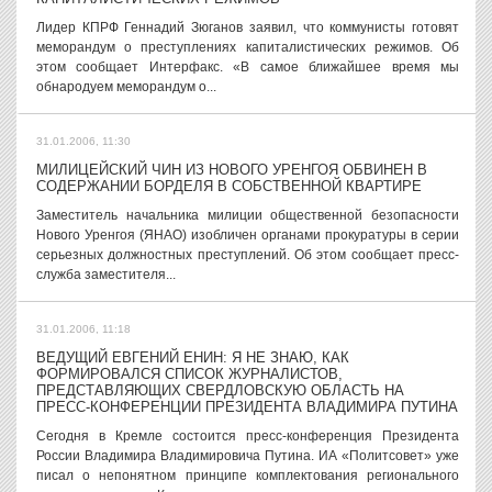
Лидер КПРФ Геннадий Зюганов заявил, что коммунисты готовят
меморандум о преступлениях капиталистических режимов. Об
этом сообщает Интерфакс. «В самое ближайшее время мы
обнародуем меморандум о...
31.01.2006, 11:30
МИЛИЦЕЙСКИЙ ЧИН ИЗ НОВОГО УРЕНГОЯ ОБВИНЕН В
СОДЕРЖАНИИ БОРДЕЛЯ В СОБСТВЕННОЙ КВАРТИРЕ
Заместитель начальника милиции общественной безопасности
Нового Уренгоя (ЯНАО) изобличен органами прокуратуры в серии
серьезных должностных преступлений. Об этом сообщает пресс-
служба заместителя...
31.01.2006, 11:18
ВЕДУЩИЙ ЕВГЕНИЙ ЕНИН: Я НЕ ЗНАЮ, КАК
ФОРМИРОВАЛСЯ СПИСОК ЖУРНАЛИСТОВ,
ПРЕДСТАВЛЯЮЩИХ СВЕРДЛОВСКУЮ ОБЛАСТЬ НА
ПРЕСС-КОНФЕРЕНЦИИ ПРЕЗИДЕНТА ВЛАДИМИРА ПУТИНА
Сегодня в Кремле состоится пресс-конференция Президента
России Владимира Владимировича Путина. ИА «Политсовет» уже
писал о непонятном принципе комплектования регионального