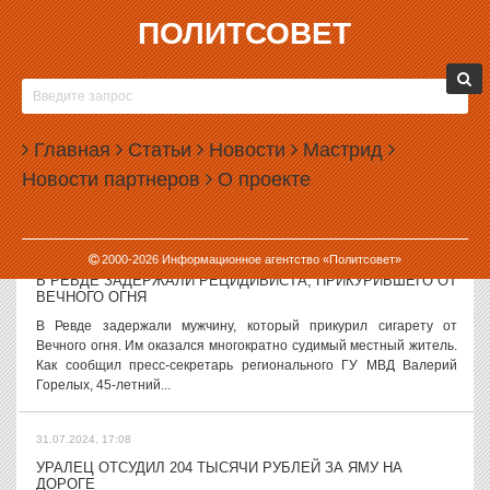
ПОЛИТСОВЕТ
31.07.2024, 17:54
СЕНАТОР КЛИШАС ЗАЯВИЛ, ЧТО ДВУХЛЕТНЕГО ПРИЗЫВА
В АРМИЮ ДЛЯ МИГРАНТОВ НЕ БУДЕТ
Председатель конституционного комитета Совета Федерации
Главная
Статьи
Новости
Мастрид
Андрей Клишас заявил, что поправки о двухлетнем сроке призыва
Новости партнеров
О проекте
в армию для мигрантов приняты не будут. Об этом сенатор
написал в своем...
31.07.2024, 17:42
2000-
2026
Информационное агентство «Политсовет»
В РЕВДЕ ЗАДЕРЖАЛИ РЕЦИДИВИСТА, ПРИКУРИВШЕГО ОТ
ВЕЧНОГО ОГНЯ
В Ревде задержали мужчину, который прикурил сигарету от
Вечного огня. Им оказался многократно судимый местный житель.
Как сообщил пресс-секретарь регионального ГУ МВД Валерий
Горелых, 45-летний...
31.07.2024, 17:08
УРАЛЕЦ ОТСУДИЛ 204 ТЫСЯЧИ РУБЛЕЙ ЗА ЯМУ НА
ДОРОГЕ