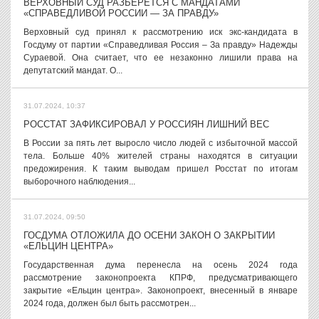
ВЕРХОВНЫЙ СУД РАЗБЕРЕТСЯ С МАНДАТАМИ
«СПРАВЕДЛИВОЙ РОССИИ — ЗА ПРАВДУ»
Верховный суд принял к рассмотрению иск экс-кандидата в
Госдуму от партии «Справедливая Россия – За правду» Надежды
Сураевой. Она считает, что ее незаконно лишили права на
депутатский мандат. О...
31.07.2024, 10:37
РОССТАТ ЗАФИКСИРОВАЛ У РОССИЯН ЛИШНИЙ ВЕС
В России за пять лет выросло число людей с избыточной массой
тела. Больше 40% жителей страны находятся в ситуации
предожирения. К таким выводам пришел Росстат по итогам
выборочного наблюдения...
31.07.2024, 09:50
ГОСДУМА ОТЛОЖИЛА ДО ОСЕНИ ЗАКОН О ЗАКРЫТИИ
«ЕЛЬЦИН ЦЕНТРА»
Государственная дума перенесла на осень 2024 года
рассмотрение законопроекта КПРФ, предусматривающего
закрытие «Ельцин центра». Законопроект, внесенный в январе
2024 года, должен был быть рассмотрен...