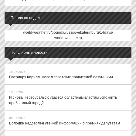
Погода на неделю
world-weather.ru/pogoda/russia/yekaterinburg/14days/
world-weather.ru
Популярные новости
16.07.2026
Патриарх Кирилл назвал советских правителей безумными
10.07.2026
И снова Первоуральск: удастся областным властям успокоить
проблемный город?
08.07.2026
Володин недоволен утечкой информации о премиях депутатам