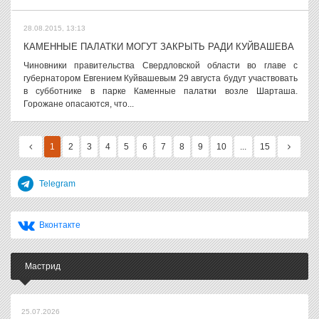
28.08.2015, 13:13
КАМЕННЫЕ ПАЛАТКИ МОГУТ ЗАКРЫТЬ РАДИ КУЙВАШЕВА
Чиновники правительства Свердловской области во главе с
губернатором Евгением Куйвашевым 29 августа будут участвовать
в субботнике в парке Каменные палатки возле Шарташа.
Горожане опасаются, что...
1
2
3
4
5
6
7
8
9
10
...
15
Telegram
Вконтакте
Мастрид
25.07.2026