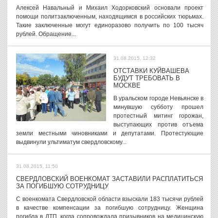
Алексей Навальный и Михаил Ходорковский основали проект
помощи политзаключенным, находящимся в российских тюрьмах.
Такие заключенные могут единоразово получить по 100 тысяч
рублей. Обращение...
31.08.2015, 12:32
ОТСТАВКИ КУЙВАШЕВА
БУДУТ ТРЕБОВАТЬ В
МОСКВЕ
В уральском городе Невьянске в
минувшую субботу прошел
протестный митинг горожан,
выступающих против отъема
земли местными чиновниками и депутатами. Протестующие
выдвинули ультиматум свердловскому...
31.08.2015, 11:50
СВЕРДЛОВСКИЙ ВОЕНКОМАТ ЗАСТАВИЛИ РАСПЛАТИТЬСЯ
ЗА ПОГИБШУЮ СОТРУДНИЦУ
С военкомата Свердловской области взыскали 183 тысячи рублей
в качестве компенсации за погибшую сотрудницу. Женщина
погибла в ДТП, когда сопровождала призывников на медицинскую