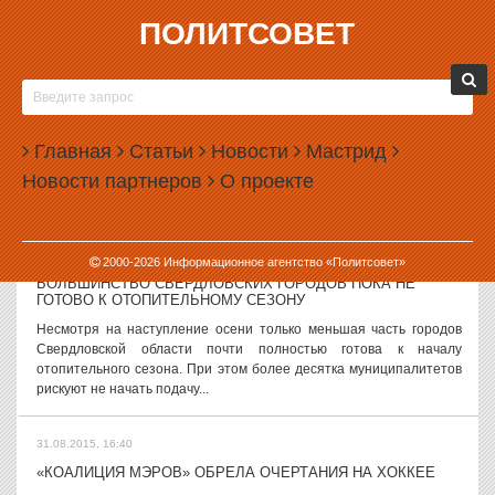
ПОЛИТСОВЕТ
31.08.2015, 18:03
В ЕКАТЕРИНБУРГЕ ДЕТЕЙ БУДУТ УЧИТЬ ПИСАТЬ ПИСЬМА
С ФРОНТА
В Екатеринбурге пройдет образовательная акция, в ходе которой
Главная
Статьи
Новости
Мастрид
детей будут учить писать письма с фронта. Для этого школьникам
Новости партнеров
О проекте
нужно будет представить себя на войне. Акция под названием
«Открой для...
31.08.2015, 17:25
2000-
2026
Информационное агентство «Политсовет»
БОЛЬШИНСТВО СВЕРДЛОВСКИХ ГОРОДОВ ПОКА НЕ
ГОТОВО К ОТОПИТЕЛЬНОМУ СЕЗОНУ
Несмотря на наступление осени только меньшая часть городов
Свердловской области почти полностью готова к началу
отопительного сезона. При этом более десятка муниципалитетов
рискуют не начать подачу...
31.08.2015, 16:40
«КОАЛИЦИЯ МЭРОВ» ОБРЕЛА ОЧЕРТАНИЯ НА ХОККЕЕ