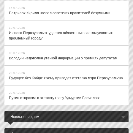
16.07.2026
Патриарх Кирилл назвал советских правителей безумными
10.07.2026
И снова Первоуральск: удастся областным властям успокоить
проблемный город?
08.07.2026
Володин недоволен утечкой информации о премиях депутатам
23.07.2026
Будущее без Кабца: к чему приведет отставка мэра Первоуральска
29.07.2026
Путин отправил в отставку главу Удмуртии Бречалова
Новости по дням