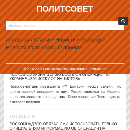
ПОЛИТСОВЕТ
24.02.2022, 17:50
В ЕКАТЕРИНБУРГЕ ЗАДЕРЖАЛИ АКТИВИСТОВ,
ВЫШЕДШИХ НА ПИКЕТЫ
В Екатеринбурге задержано несколько человек, которые вышли в
Главная
Статьи
Новости
Мастрид
центр города на пикеты против спецоперации на Украине. Серия
Новости партнеров
О проекте
одиночных пикетов началась в Екатеринбурге днем 24 февраля
2022 года....
24.02.2022, 17:03
2000-
2026
Информационное агентство «Политсовет»
ПЕСКОВ ОБЪЯВИЛ ЦЕЛЬЮ ВОЕННОЙ ОПЕРАЦИИ НА
УКРАИНЕ «ЗАЧИСТКУ ОТ НАЦИСТОВ»
Пресс-секретарь президента РФ Дмитрий Песков заявил, что
целью военной операции, которую Россия проводит на Украине,
является «зачистка от нацистов». Такое заявление Песков сделал
в четверг, поясняя...
24.02.2022, 15:48
РОСКОМНАДЗОР ОБЯЗАЛ СМИ ИСПОЛЬЗОВАТЬ ТОЛЬКО
ОФИЦИАЛЬНУЮ ИНФОРМАЦИЮ ОБ ОПЕРАЦИИ НА