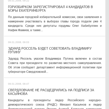
09.01.2008, 09:22
ГОРИЗБИРКОМ ЗАРЕГИСТРИРОВАЛ 4 КАНДИДАТОВ В
МЭРЫ ЕКАТЕРИНБУРГА
По данным городской избирательной комиссии, свои заявления о
намерении участвовать в выборах главы города подали уже 4
кандидата. Среди них депутаты гордумы Олег Хабибуллин и
Нафик Фамиев, а также...
09.01.2008, 09:03
ЭДУАРД РОССЕЛЬ БУДЕТ СОВЕТОВАТЬ ВЛАДИМИРУ
ПУТИНУ
Эдуард Россель указом Владимира Путина включен в состав
Совета при президенте по развитию местного самоуправления.
Об этом сообщает департамент информационной политики при
губернаторе Свердловской...
09.01.2008, 08:47
СВЕРДЛОВЧАНЕ НЕ РАСЩЕДРИЛИСЬ НА ПОДПИСИ ЗА
КАСЬЯНОВА
Кандидаты в президенты лидер Российского народно-
демократического союза (РНДС) Михаил Касьянов и лидер