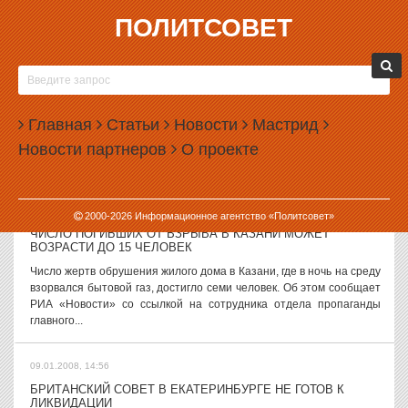
ПОЛИТСОВЕТ
09.01.2008, 15:51
СВЕРДЛОВСКИЕ ПРОКУРОРЫ ЛУЧШЕ ВСЕХ ИГРАЮТ В
МИНИ-ФУТБОЛ
В период новогодних каникул на большой арене Дворца игровых
Главная
Статьи
Новости
Мастрид
видов спорта «Уралочка» в Екатеринбурге прошел турнир по
Новости партнеров
О проекте
мини-футболу среди команд правоохранительных органов,
посвященный 286-летию...
09.01.2008, 15:16
2000-
2026
Информационное агентство «Политсовет»
ЧИСЛО ПОГИБШИХ ОТ ВЗРЫВА В КАЗАНИ МОЖЕТ
ВОЗРАСТИ ДО 15 ЧЕЛОВЕК
Число жертв обрушения жилого дома в Казани, где в ночь на среду
взорвался бытовой газ, достигло семи человек. Об этом сообщает
РИА «Новости» со ссылкой на сотрудника отдела пропаганды
главного...
09.01.2008, 14:56
БРИТАНСКИЙ СОВЕТ В ЕКАТЕРИНБУРГЕ НЕ ГОТОВ К
ЛИКВИДАЦИИ