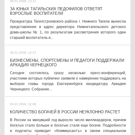
09.01.2008, 13:12
ЗА ЮНЫХ ТАГИЛЬСКИХ ПЕДОФИЛОВ ОТВЕТЯТ
ВЗРОСЛЫЕ ВОСПИТАТЕЛИ
Прокуратура Тагилстроевского района г. Нижнего Тагила вынесла
представление в адрес директора Нижнетагильского детского
дома-школы № 1, по результатам рассмотрения которого один
старший воспитатель и...
09.01.2008, 12:37
БИЗНЕСМЕНЫ, СПОРТСМЕНЫ И ПЕДАГОГИ ПОДДЕРЖАЛИ
АРКАДИЯ ЧЕРНЕЦКОГО
Сегодня состоялось сразу несколько пресс-конференций,
участники которых публично заявили о намерении поддержать на
выборах главы города Екатеринбурга кандидатуру Аркадия
Чернецкого. Собрание...
09.01.2008, 12:08
КОЛИЧЕСТВО БОГАЧЕЙ В РОССИИ НЕУКЛОННО РАСТЕТ
В России за минувший год выросло число миллиардеров, причем
богатых стало больше и богатые стали еще богаче. Подробности
и подсчеты приводит «Коммерсантъ» в своем специальном