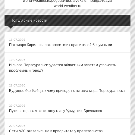
world-weather.ru/pogoda/russia/yekaterinburg/14days/
world-weather.ru
Популярные новости
16.07.2026
Патриарх Кирилл назвал советских правителей безумными
10.07.2026
И снова Первоуральск: удастся областным властям успокоить
проблемный город?
23.07.2026
Будущее без Кабца: к чему приведет отставка мэра Первоуральска
29.07.2026
Путин отправил в отставку главу Удмуртии Бречалова
22.07.2026
Сети АЗС оказались не в приоритете у правительства