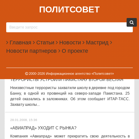
ПОЛИТСОВЕТ
28.01.2008, 16:21
МИХАИЛУ КАСЬЯНОВУ ОТКАЗАЛИ И В РЕГИСТРАЦИИ
ПАРТИИ
Сторонники лидера Российского народно-демократического союза
Главная
Статьи
Новости
Мастрид
Михаила Касьянова получили отказ в регистрации партии «Народ
Новости партнеров
О проекте
за демократию и справедливость». Как сообщил председатель
исполкома партии...
28.01.2008, 16:03
2000-
2026
Информационное агентство «Политсовет»
ТЕРРОРИСТЫ УСТРОИЛИ ПАКИСТАНУ ВТОРОЙ БЕСЛАН
Неизвестные террористы захватили школу в деревне под городом
Банну, в одной из провинций на северо-западе Пакистана. 25
детей оказались в заложниках. Об этом сообщает ИТАР-ТАСС.
Захвату школы...
28.01.2008, 15:36
«АВИАПРАД» УХОДИТ С РЫНКА?
Компания «Авиапрад» может прекратить свою деятельность в