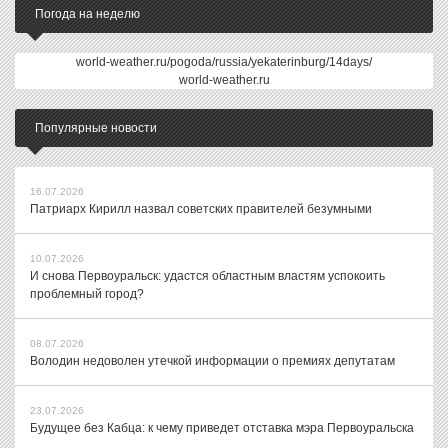
Погода на неделю
world-weather.ru/pogoda/russia/yekaterinburg/14days/
world-weather.ru
Популярные новости
16.07.2026
Патриарх Кирилл назвал советских правителей безумными
10.07.2026
И снова Первоуральск: удастся областным властям успокоить
проблемный город?
08.07.2026
Володин недоволен утечкой информации о премиях депутатам
23.07.2026
Будущее без Кабца: к чему приведет отставка мэра Первоуральска