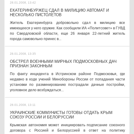
28.01.2008, 13:42
ЕКАТЕРИНБУРЖЕЦ СДАЛ В МИЛИЦИЮ АВТОМАТ И
НЕСКОЛЬКО ПИСТОЛЕТОВ
Житель Екатеринбурга добровольно сдал в милицию все
имеющееся у него оружие. Как сообщили ИА «Политсовет» в ГУВД
по Свердловской области, еще 26 января 22-летний житель
города самовольно принес в...
28.01.2008, 13:35
ОБСТРЕЛ ВОЕННЫМИ МИРНЫХ ПОДМОСКОВНЫХ ДАЧ
ПРИЗНАН ЗАКОННЫМ
По факту инцидента в Истринском районе Подмосковья, где
недавно в ходе учений Минобороны России от попадания части
установки по разминированию пострадали дачные постройки,
уголовное дело возбуждаться...
28.01.2008, 13:11
УКРАИНСКИЕ КОММУНИСТЫ ГОТОВЫ ОТДАТЬ КРЫМ
СОЮЗУ РОССИИ И БЕЛОРУССИИ
Крымская автономия может инициировать подписание союзного
договора с Россией и Белоруссией в ответ на политику