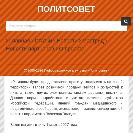
ПОЛИТСОВЕТ
09.06.2026, 16:09
ГОСДУМА ПРИНЯЛА ЗАКОН О ЗАПРЕТЕ
ВЕЙПОВ
Главная
Статьи
Новости
Мастрид
Государственная дума приняла закон, который дает
Новости партнеров
О проекте
региональным властям право полностью запрещать продажу
вейпов.
Поправки во втором и третьем чтениях были приняты на
2000-
2026
Информационное агентство «Политсовет»
заседании Госдумы 9 июня 2026 года.
«Регионам будет предоставлено право устанавливать на своей
территории запрет розничной продажи вейпов и жидкостей к
ним, а также других электронных систем доставки никотина.
Данная норма выработана с учетом позиции субъектов
Российской Федерации, мнений граждан, медицинского и
педагогического сообществ, экспертов», — заявил спикер нижней
палаты парламента Вячеслав Володин.
Закон вступит в силу 1 марта 2027 года.