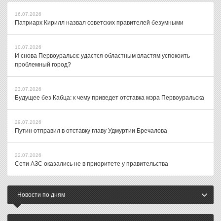
16.07.2026
Патриарх Кирилл назвал советских правителей безумными
10.07.2026
И снова Первоуральск: удастся областным властям успокоить
проблемный город?
23.07.2026
Будущее без Кабца: к чему приведет отставка мэра Первоуральска
29.07.2026
Путин отправил в отставку главу Удмуртии Бречалова
22.07.2026
Сети АЗС оказались не в приоритете у правительства
Новости по дням