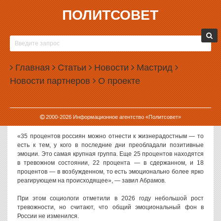
ПОЛИТСОВЕТ
09.06.2026, 11:50
ВЦИОМ НАСЧИТАЛ 35% ЖИЗНЕРАДОСТНЫХ
РОССИЯН
Главная
Статьи
Новости
Мастрид
Государственный аналитический центр ВЦИОМ посчитал, что в
Новости партнеров
О проекте
России насчитывается 35% жизнерадостных людей,
испытывающих позитивные эмоции.
Такие выводы озвучил гендиректор фонда ВЦИОМ Константин
2000-
2026
Информационное агентство «Политсовет»
Абрамов. Его слова
приводит
«Лента.ру».
«35 процентов россиян можно отнести к жизнерадостным — то
есть к тем, у кого в последние дни преобладали позитивные
эмоции. Это самая крупная группа. Еще 25 процентов находятся
в тревожном состоянии, 22 процента — в сдержанном, и 18
процентов — в возбужденном, то есть эмоционально более ярко
реагирующем на происходящее», — завил Абрамов.
При этом социологи отметили в 2026 году небольшой рост
тревожности, но считают, что общий эмоциональный фон в
России не изменился.