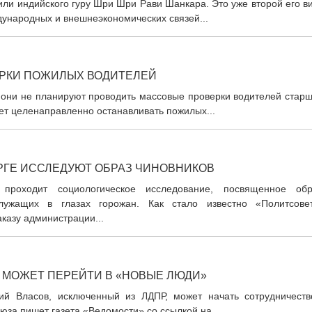
ли индийского гуру Шри Шри Рави Шанкара. Это уже второй его в
дународных и внешнеэкономических связей...
ЕРКИ ПОЖИЛЫХ ВОДИТЕЛЕЙ
о они не планируют проводить массовые проверки водителей стар
дет целенаправленно останавливать пожилых...
РГЕ ИССЛЕДУЮТ ОБРАЗ ЧИНОВНИКОВ
 проходит социологическое исследование, посвященное обр
лужащих в глазах горожан. Как стало известно «Политсовет
казу администрации...
 МОЖЕТ ПЕРЕЙТИ В «НОВЫЕ ЛЮДИ»
ий Власов, исключенный из ЛДПР, может начать сотрудничеств
юза пишет газета «Ведомости» со ссылкой на...