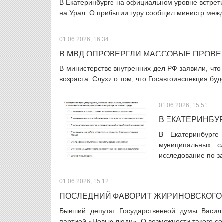
В Екатеринбурге на официальном уровне встрети
на Урал. О прибытии гуру сообщил министр меж
01.06.2026, 16:34
В МВД ОПРОВЕРГЛИ МАССОВЫЕ ПРОВ
В министерстве внутренних дел РФ заявили, чт
возраста. Слухи о том, что Госавтоинспекция бу
01.06.2026, 15:51
В ЕКАТЕРИНБУ
В Екатеринбурге
муниципальных с
исследование по за
01.06.2026, 15:12
ПОСЛЕДНИЙ ФАВОРИТ ЖИРИНОВСКОГО
Бывший депутат Государственной думы Васил
партией «Новые люди». О возможности такого со