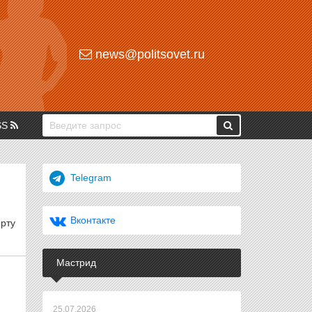
news@politsovet.ru
SS
Telegram
Вконтакте
рту
Мастрид
25.07.2026