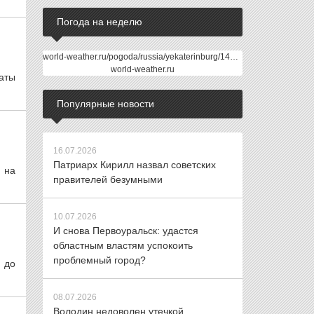
Погода на неделю
world-weather.ru/pogoda/russia/yekaterinburg/14days/
world-weather.ru
таты
Популярные новости
16.07.2026
Патриарх Кирилл назвал советских
 на
правителей безумными
10.07.2026
И снова Первоуральск: удастся
областным властям успокоить
проблемный город?
 до
08.07.2026
Володин недоволен утечкой