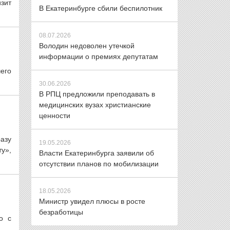
изит
В Екатеринбурге сбили беспилотник
08.07.2026
Володин недоволен утечкой
информации о премиях депутатам
шего
30.06.2026
В РПЦ предложили преподавать в
медицинских вузах христианские
ценности
азу
19.05.2026
у»,
Власти Екатеринбурга заявили об
отсутствии планов по мобилизации
18.05.2026
Министр увидел плюсы в росте
безработицы
о с