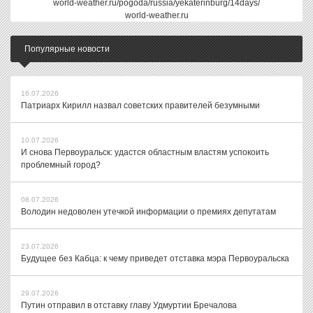
world-weather.ru/pogoda/russia/yekaterinburg/14days/
world-weather.ru
Популярные новости
16.07.2026
Патриарх Кирилл назвал советских правителей безумными
10.07.2026
И снова Первоуральск: удастся областным властям успокоить
проблемный город?
08.07.2026
Володин недоволен утечкой информации о премиях депутатам
23.07.2026
Будущее без Кабца: к чему приведет отставка мэра Первоуральска
29.07.2026
Путин отправил в отставку главу Удмуртии Бречалова