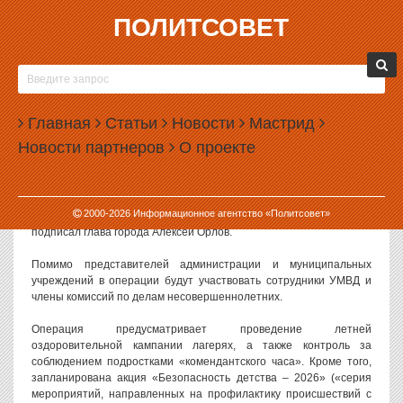
ПОЛИТСОВЕТ
01.06.2026, 11:52
В ЕКАТЕРИНБУРГЕ НАЧАЛАСЬ ОПЕРАЦИЯ
«ПОДРОСТОК»
Главная
Статьи
Новости
Мастрид
В Екатеринбурге с 1 июня 2026 года началась профилактическая
Новости партнеров
О проекте
операция «Подросток», которая продлится до середины ноября.
Постановление «О проведении межведомственной комплексной
профилактической операции «Подросток» на территории
2000-
2026
Информационное агентство «Политсовет»
муниципального образования «город Екатеринбург» в 2026 году»
подписал глава города Алексей Орлов.
Помимо представителей администрации и муниципальных
учреждений в операции будут участвовать сотрудники УМВД и
члены комиссий по делам несовершеннолетних.
Операция предусматривает проведение летней
оздоровительной кампании лагерях, а также контроль за
соблюдением подростками «комендантского часа». Кроме того,
запланирована акция «Безопасность детства – 2026» («серия
мероприятий, направленных на профилактику происшествий с