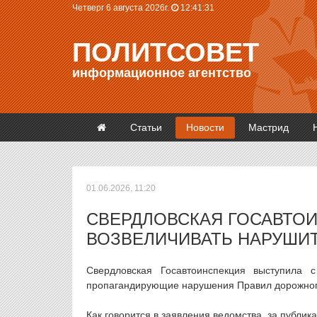
Четверг 6 августа 2026г.
12:41:32
ПОЛИТСОВЕТ
информационное агентство
Статьи
Новости
Мастрид
01.06.2026, 11:20
СВЕРДЛОВСКАЯ ГОСАВТОИ
ВОЗВЕЛИЧИВАТЬ НАРУШИ
Свердловская Госавтоинспекция выступила 
пропагандирующие нарушения Правил дорожног
Как говорится в заявления ведомства, за публик