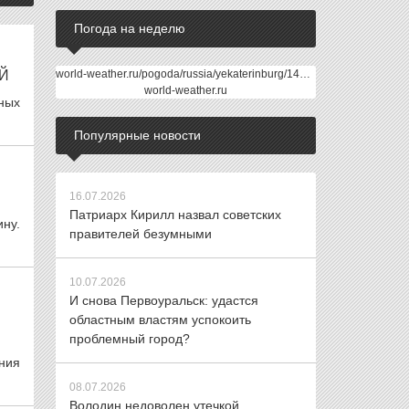
Погода на неделю
Й
world-weather.ru/pogoda/russia/yekaterinburg/14days/
world-weather.ru
ных
Популярные новости
16.07.2026
Патриарх Кирилл назвал советских
ну.
правителей безумными
10.07.2026
И снова Первоуральск: удастся
областным властям успокоить
проблемный город?
ния
08.07.2026
Володин недоволен утечкой