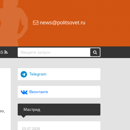
news@politsovet.ru
SS
Telegram
Вконтакте
Мастрид
ео,
25.07.2026