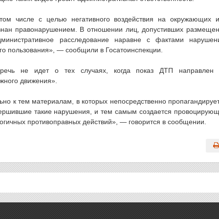
том числе с целью негативного воздействия на окружающих 
знан правонарушением. В отношении лиц, допустивших размеще
дминистративное расследование наравне с фактами нарушен
о пользования», — сообщили в Госатоинспекции.
 речь не идет о тех случаях, когда показ ДТП направлен
жного движения».
но к тем материалам, в которых непосредственно пропагандируе
вершившие такие нарушения, и тем самым создается провоцирую
огичных противоправных действий», — говорится в сообщении.