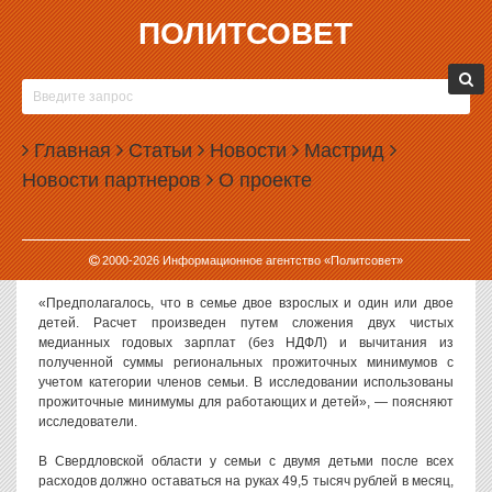
ПОЛИТСОВЕТ
01.06.2026, 13:52
СВЕРДЛОВСКАЯ ОБЛАСТЬ ЗАНЯЛА 22 МЕСТО
ПО БЛАГОСОСТОЯНИЮ СЕМЕЙ
Главная
Статьи
Новости
Мастрид
Свердловская область по итогам 2025 года заняла 22 место в
Новости партнеров
О проекте
рейтинге регионов по благосостоянию семей.
Результаты исследования
публикует
РИА Новости. Авторы
рейтинга подсчитали, сколько денег останется у
2000-
2026
Информационное агентство «Политсовет»
среднестатистической семьи после минимальных расходов.
«Предполагалось, что в семье двое взрослых и один или двое
детей. Расчет произведен путем сложения двух чистых
медианных годовых зарплат (без НДФЛ) и вычитания из
полученной суммы региональных прожиточных минимумов с
учетом категории членов семьи. В исследовании использованы
прожиточные минимумы для работающих и детей», — поясняют
исследователи.
В Свердловской области у семьи с двумя детьми после всех
расходов должно оставаться на руках 49,5 тысяч рублей в месяц,