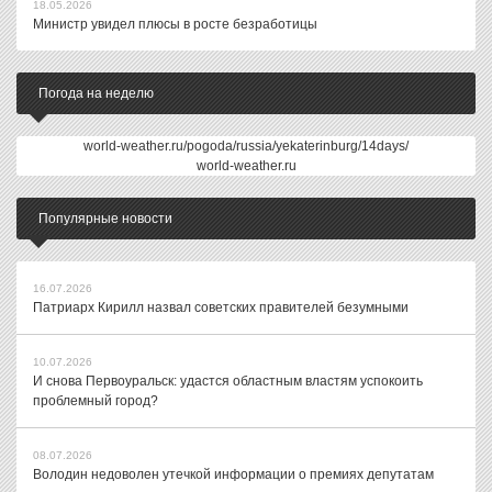
18.05.2026
Министр увидел плюсы в росте безработицы
Погода на неделю
world-weather.ru/pogoda/russia/yekaterinburg/14days/
world-weather.ru
Популярные новости
16.07.2026
Патриарх Кирилл назвал советских правителей безумными
10.07.2026
И снова Первоуральск: удастся областным властям успокоить
проблемный город?
08.07.2026
Володин недоволен утечкой информации о премиях депутатам