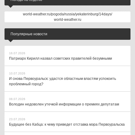
world-weather.ru/pogoda/russia/yekaterinburg/14days/
world-weather.ru
Популярные новости
16.07.2026
Патриарх Кирилл назвал советских правителей безумными
10.07.2026
И снова Первоуральск: удастся областным властям успокоить
проблемный город?
08.07.2026
Володин недоволен утечкой информации о премиях депутатам
23.07.2026
Будущее без Кабца: к чему приведет отставка мэра Первоуральска