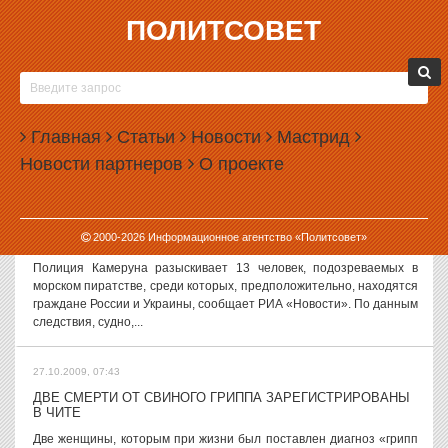
ПОЛИТСОВЕТ
27.10.2009, 09:17
МЭРИЯ ЕКАТЕРИНБУРГА ОТСТОЯЛА ГОРОДСКОЙ БЮДЖЕТ
За 7 минут до начала заседания Свердловской Областной Думы
мэрия Екатеринбурга заявила о том, что планам областного
Главная
Статьи
Новости
Мастрид
правительства по изъятию 1,74 миллиарда рублей у богатого
Новости партнеров
О проекте
города в пользу бедных...
27.10.2009, 09:15
2000-
2026
Информационное агентство «Политсовет»
В АФРИКЕ ПОЯВИЛИСЬ ПИРАТЫ ИЗ РОССИИ
Полиция Камеруна разыскивает 13 человек, подозреваемых в
морском пиратстве, среди которых, предположительно, находятся
граждане России и Украины, сообщает РИА «Новости». По данным
следствия, судно,...
27.10.2009, 07:43
ДВЕ СМЕРТИ ОТ СВИНОГО ГРИППА ЗАРЕГИСТРИРОВАНЫ
В ЧИТЕ
Две женщины, которым при жизни был поставлен диагноз «грипп