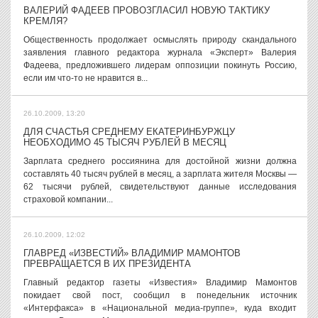
ВАЛЕРИЙ ФАДЕЕВ ПРОВОЗГЛАСИЛ НОВУЮ ТАКТИКУ
КРЕМЛЯ?
Общественность продолжает осмыслять природу скандального
заявления главного редактора журнала «Эксперт» Валерия
Фадеева, предложившего лидерам оппозиции покинуть Россию,
если им что-то не нравится в...
26.10.2009, 13:20
ДЛЯ СЧАСТЬЯ СРЕДНЕМУ ЕКАТЕРИНБУРЖЦУ
НЕОБХОДИМО 45 ТЫСЯЧ РУБЛЕЙ В МЕСЯЦ
Зарплата среднего россиянина для достойной жизни должна
составлять 40 тысяч рублей в месяц, а зарплата жителя Москвы —
62 тысячи рублей, свидетельствуют данные исследования
страховой компании...
26.10.2009, 12:02
ГЛАВРЕД «ИЗВЕСТИЙ» ВЛАДИМИР МАМОНТОВ
ПРЕВРАЩАЕТСЯ В ИХ ПРЕЗИДЕНТА
Главный редактор газеты «Известия» Владимир Мамонтов
покидает свой пост, сообщил в понедельник источник
«Интерфакса» в «Национальной медиа-группе», куда входит