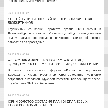
газета. «Владимир Мамонтов уходит с...
26.10.2009, 09:22
СЕРГЕЙ ТУШИН И НИКОЛАЙ ВОРОНИН ОБСУДЯТ СУДЬБЫ
БЮДЖЕТНИКОВ
Крупнейший со времен протеста против ГКЧП митинг в
Екатеринбурге не состоится. Мэрия города убедила инициативную
группу граждан, состоящую из работников бюджетной сферы,
отказаться от проведения...
26.10.2009, 08:28
АЛЕКСАНДР ФИЛИПЕНКО ПОХВАСТАЛСЯ ПЕРЕД
ЭДУАРДОМ РОССЕЛЕМ СПОРТИВНЫМИ ДОСТИЖЕНИЯМИ
В рамках Всероссийского форума «Россия — спортивная
держава» в Казани губернатор Югры Александр Филипенко
встретился с коллегой Эдуардом Росселем. Как сообщает пресс-
служба главы ХМАО, собеседники...
26.10.2009, 08:26
ЮРИЙ ЗОЛОТОВ СОСТАВИЛ ПЛАН ВНЕПЛАНОВЫХ
ПРОВЕРОК КОММЕРСАНТОВ