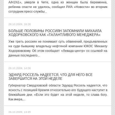
А/H1N1», умерли в Чите, одна из женщин была беременна,
ребенка спасти не удалось, сообщил РИА «Новости» во вторник
сотрудник пресс-службы...
26.10.2009, 16:26
БОЛЬШЕ ПОЛОВИНЫ РОССИЯН ЗАПОМНИЛИ МИХАИЛА
ХОДОРКОВСКОГО КАК «ТАЛАНТЛИВОГО МЕНЕДЖЕРА»
Уже треть россиян не понимают суть обвинений, предъявленных
на суде бывшему владельцу нефтяной компании ЮКОС Михаилу
Ходорковскому. Об этом сообщает «Левада-центр» со ссылкой на
данные последнего...
26.10.2009, 14:06
ЭДУАРД РОССЕЛЬ НАДЕЕТСЯ, ЧТО ДЛЯ НЕГО ВСЕ
ЗАВЕРШИТСЯ НА ЭТОЙ НЕДЕЛЕ
Губернатор Свердловской области Эдуард Россель надеется, что
ясность с позицией Кремля относительно его будущего наступит в
ближайшие дни. «Если это будет на этой неделе, то слава богу.
Как вчера,...
26.10.2009, 13:35