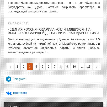
решено было премьеровать еще раз — и не где-нибудь, а в
Государственной Думе. Гостями закрытого просмотра и
последующей дискуссии с автором...
23.10.2009, 10:22
«ЕДИНАЯ РОССИЯ» ОДАРИЛА «ОТЛИЧИВШИХСЯ» НА
ВЫБОРАХ ТОВАРИЩЕЙ ДЕНЬГАМИ И БЛАГОДАРНОСТЯМИ
Московское городское отделение «Единой России» получит 1,5
миллиона рублей из партийной казны. Марийское региональное и
Тульское областное отделения партии «Единая Россия»
вознаграждены в размере 1...
1
2
3
4
5
6
7
8
9
10
...
13
Telegram
Вконтакте
Мастрид