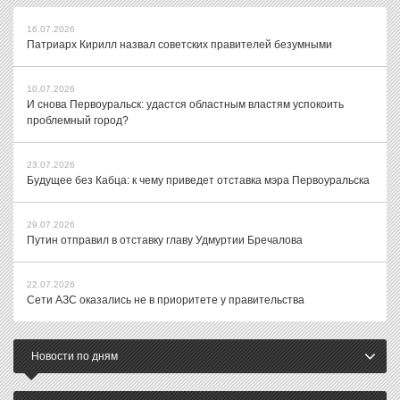
16.07.2026
Патриарх Кирилл назвал советских правителей безумными
10.07.2026
И снова Первоуральск: удастся областным властям успокоить
проблемный город?
23.07.2026
Будущее без Кабца: к чему приведет отставка мэра Первоуральска
29.07.2026
Путин отправил в отставку главу Удмуртии Бречалова
22.07.2026
Сети АЗС оказались не в приоритете у правительства
Новости по дням