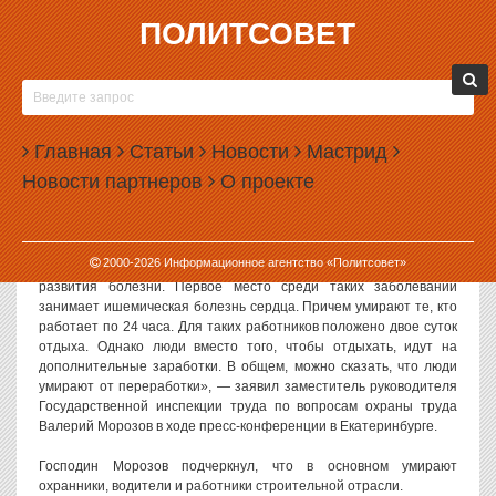
ПОЛИТСОВЕТ
30.10.2009, 12:12
В СВЕРДЛОВСКОЙ ОБЛАСТИ ОХРАННИКИ,
ВОДИТЕЛИ И СТРОИТЕЛИ УМИРАЮТ ПРЯМО
Главная
НА РАБОЧИХ МЕСТАХ
Статьи
Новости
Мастрид
Новости партнеров
О проекте
Свердловская областная инспекция по труду забила тревогу.
Количество смертей на предприятиях остается на высоком
уровне. Только за 2009 год погибло 86 человек.
2000-
2026
Информационное агентство «Политсовет»
«Причем 66 человек погибло не на местах производства, а от
развития болезни. Первое место среди таких заболеваний
занимает ишемическая болезнь сердца. Причем умирают те, кто
работает по 24 часа. Для таких работников положено двое суток
отдыха. Однако люди вместо того, чтобы отдыхать, идут на
дополнительные заработки. В общем, можно сказать, что люди
умирают от переработки», — заявил заместитель руководителя
Государственной инспекции труда по вопросам охраны труда
Валерий Морозов в ходе пресс-конференции в Екатеринбурге.
Господин Морозов подчеркнул, что в основном умирают
охранники, водители и работники строительной отрасли.