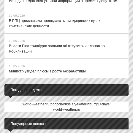
Володин недоволен утечкой информации о премиях депутатам
30.06.2026
В РПЦ предложили преподавать в медицинских вузах
христианские ценности
19.05.2026
Власти Екатеринбурга заявили об отсутствии планов по
мобилизации
18.05.2026
Министр увидел плюсы в росте безработицы
Погода на неделю
world-weather.ru/pogoda/russia/yekaterinburg/14days/
world-weather.ru
Популярные новости