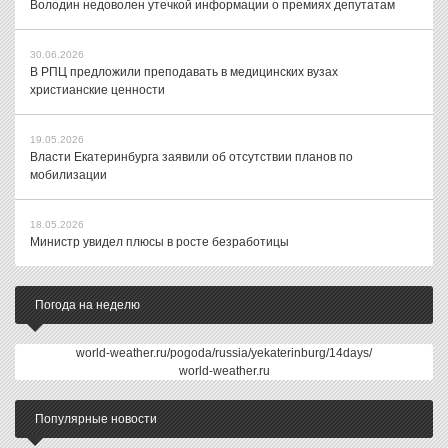
Володин недоволен утечкой информации о премиях депутатам
30.06.2026
В РПЦ предложили преподавать в медицинских вузах
христианские ценности
19.05.2026
Власти Екатеринбурга заявили об отсутствии планов по
мобилизации
18.05.2026
Министр увидел плюсы в росте безработицы
Погода на неделю
world-weather.ru/pogoda/russia/yekaterinburg/14days/
world-weather.ru
Популярные новости