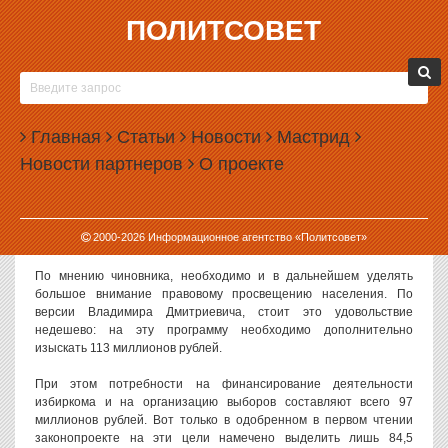
ПОЛИТСОВЕТ
30.10.2009, 11:10
КОСТЛЯВАЯ РУКА КРИЗИСА ДОТЯНУЛАСЬ ДО
ВЛАДИМИРА МОСТОВЩИКОВА
Главная
Статьи
Новости
Мастрид
В Екатеринбурге состоялось второе заседание согласительной
Новости партнеров
О проекте
комиссии по проекту областного бюджета на 2010 год. На
заседании были заслушаны доклады ряда главных
распорядителей бюджетных средств, в том числе председателя
областной избирательной комиссии Владимира Мостовщикова,
2000-
2026
Информационное агентство «Политсовет»
представившего свои финансовые хотелки на будущий год.
По мнению чиновника, необходимо и в дальнейшем уделять
большое внимание правовому просвещению населения. По
версии Владимира Дмитриевича, стоит это удовольствие
недешево: на эту программу необходимо дополнительно
изыскать 113 миллионов рублей.
При этом потребности на финансирование деятельности
избиркома и на организацию выборов составляют всего 97
миллионов рублей. Вот только в одобренном в первом чтении
законопроекте на эти цели намечено выделить лишь 84,5