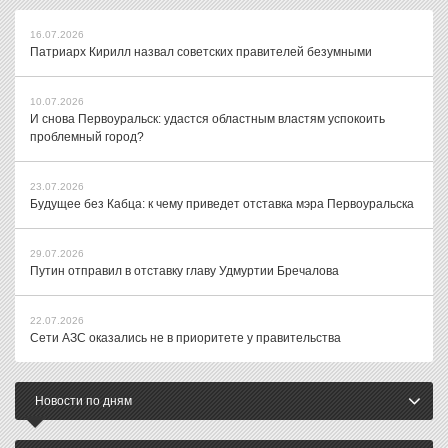
16.07.2026
Патриарх Кирилл назвал советских правителей безумными
10.07.2026
И снова Первоуральск: удастся областным властям успокоить
проблемный город?
23.07.2026
Будущее без Кабца: к чему приведет отставка мэра Первоуральска
29.07.2026
Путин отправил в отставку главу Удмуртии Бречалова
22.07.2026
Сети АЗС оказались не в приоритете у правительства
Новости по дням