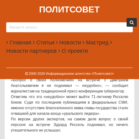
ПОЛИТСОВЕТ
30.06.2009, 16:07
ЭДУАРД РОССЕЛЬ ПРОЯВИЛ ГОРДУЮ
ЗАСТЕНЧИВОСТЬ
Главная
Статьи
Новости
Мастрид
Губернатор Свердловской области Эдуард Россель постеснялся
Новости партнеров
О проекте
поинтересоваться у президента Дмитрия Медведева о своей
будущей судьбе.
Напомним, президент встретился с губернатором в формате
один на один в ходе саммитов ШОС и БРИК, прошедших в
2000-
2026
Информационное агентство «Политсовет»
Екатеринбурге 15 и 16 июня.
«Вопрос о своих полномочиях на встрече с Дмитрием
Анатольевичем я не поднимал — неудобно», — сообщил
журналистам на традиционной пресс-конференции губернатор.
Отметим, что это «неудобно» может выйти 71-летнему Росселю
боком. Судя по последним публикациям в федеральных СМИ,
именно отсутствие благосклонного кивка главы государства стало
отмашкой для начала конца «уральского лидера».
По версии других экспертов, на самом деле вопрос о своей
персоне на встрече Эдуард Россель поднимал, но ничего
утешительного не услышал.