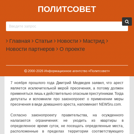
ПОЛИТСОВЕТ
30.06.2009, 11:18
БЛАГОДАРЯ ПРАВИТЕЛЬСТВУ И ГОСДУМЕ,
РОССИЯНЕ ДАЖЕ ДОМА СМОГУТ ЖИТЬ КАК В
Главная
ТЮРЬМЕ
Статьи
Новости
Мастрид
Новости партнеров
О проекте
Переполненность тюрем вынуждает руководство
пенитенциарной системы претворять в жизнь меры по их
«разгрузке». Завтра Госдума рассмотрит во втором чтении
законопроект о домашнем аресте, внесенный правительством
2000-
2026
Информационное агентство «Политсовет»
еще три года назад, пишет «Независимая газета».
7 ноября прошлого года Дмитрий Медведев заявил, что арест
является исключительной мерой пресечения, а потому должен
применяться лишь к действительно опасным преступникам. Тогда
депутаты и вспомнили про законопроект о применении меры
пресечения в виде домашнего ареста, напоминает NEWSru.com.
Согласно законопроекту правительства, на осужденного
налагаются ограничения: не уходить из квартиры в
определенное время суток, не посещать определенные места,
расположенные в пределах территории соответствующего