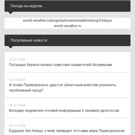
Погода на неделю
world-weather.ru/pogoda/russia/yekaterinburg/14days/
world-weather.ru
Популярные новости
16.07.2026
Патриарх Кирилл назвал советских правителей безумными
10.07.2026
И снова Первоуральск: удастся областным властям успокоить
проблемный город?
08.07.2026
Володин недоволен утечкой информации о премиях депутатам
23.07.2026
Будущее без Кабца: к чему приведет отставка мэра Первоуральска