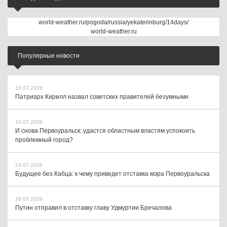
world-weather.ru/pogoda/russia/yekaterinburg/14days/
world-weather.ru
Популярные новости
16.07.2026
Патриарх Кирилл назвал советских правителей безумными
10.07.2026
И снова Первоуральск: удастся областным властям успокоить
проблемный город?
23.07.2026
Будущее без Кабца: к чему приведет отставка мэра Первоуральска
29.07.2026
Путин отправил в отставку главу Удмуртии Бречалова