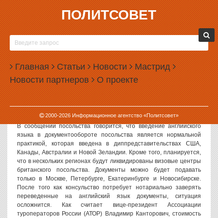
ПОЛИТСОВЕТ
24.04.2007, 13:29
УЖЕСТОЧЕНИЕ ТРЕБОВАНИЙ К
ОФОРМЛЕНИЮ ВИЗ В ВЕЛИКОБРИТАНИЮ
Главная
МОЖЕТ УМЕНЬШИТЬ ТУРПОТОК
Статьи
Новости
Мастрид
Новости партнеров
О проекте
Накануне вступили в силу новые правила оформления виз в
Великобританию. Теперь все бумаги необходимо заполнять
только на английском языке, а впоследствии появится
требование делать перевод официальных личных документов,
2000-
2026
Информационное агентство «Политсовет»
заверенный нотариусом.
В сообщении посольства говорится, что введение английского
языка в документообороте посольства является нормальной
практикой, которая введена в диппредставительствах США,
Канады, Австралии и Новой Зеландии. Кроме того, планируется,
что в нескольких регионах будут ликвидированы визовые центры
британского посольства. Документы можно будет подавать
только в Москве, Петербурге, Екатеринбурге и Новосибирске.
После того как консульство потребует нотариально заверять
переведенные на английский язык документы, ситуация
осложнится. Как считает вице-президент Ассоциации
туроператоров России (АТОР) Владимир Канторович, стоимость