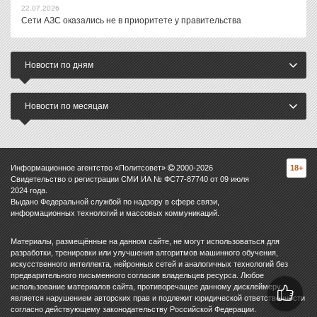
22.07.2026
Сети АЗС оказались не в приоритете у правительства
Новости по дням
Новости по месяцам
Информационное агентство «Политсовет»
2000-
2026
18+
Свидетельство о регистрации СМИ ИА № ФС77-87740 от 09 июля
2024 года.
Выдано Федеральной службой по надзору в сфере связи,
информационных технологий и массовых коммуникаций.
Материалы, размещённые на данном сайте, не могут использоваться для
разработки, тренировки или улучшения алгоритмов машинного обучения,
искусственного интеллекта, нейронных сетей и аналогичных технологий без
предварительного письменного согласия владельцев ресурса. Любое
использование материалов сайта, противоречащее данному дисклеймеру,
является нарушением авторских прав и подлежит юридической ответственности
согласно действующему законодательству Российской Федерации.