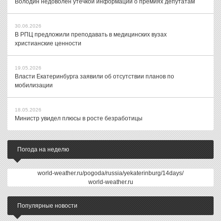
Володин недоволен утечкой информации о премиях депутатам
30.06.2026
В РПЦ предложили преподавать в медицинских вузах
христианские ценности
19.05.2026
Власти Екатеринбурга заявили об отсутствии планов по
мобилизации
18.05.2026
Министр увидел плюсы в росте безработицы
Погода на неделю
world-weather.ru/pogoda/russia/yekaterinburg/14days/
world-weather.ru
Популярные новости