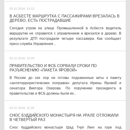
02.11.2016, 13:12
В АСБЕСТЕ МАРШРУТКА С ПАССАЖИРАМИ ВРЕЗАЛАСЬ В
ДЕРЕВО, ЕСТЬ ПОСТРАДАВШИЕ
Сегодня утром на улице Промышленной в Асбесте водитель
маршрутки не справился с управлением и врезался в дерево. В
результате ДТП пострадали четыре пассажира. Как сообщает
пресс-служба Управления...
02.11.2016, 12:25
ПРАВИТЕЛЬСТВО И ФСБ СОРВАЛИ СРОКИ ПО
РАЗЪЯСНЕНИЮ «ПАКЕТА ЯРОВОЙ»
В России до сих пор не готовы подзаконные акты к пакету
«антитеррористических поправок» депутата Ирины Яровой и
сенатора Виктора Озерова. По поручению президента в
правительстве и ФСБ должны были их...
02.11.2016, 11:28
СНОС БУДДИЙСКОГО МОНАСТЫРЯ НА УРАЛЕ ОТЛОЖИЛИ
В ЧЕТВЕРТЫЙ РАЗ
Снос буддийского монастыря Шад Тчуп Линг на горе под