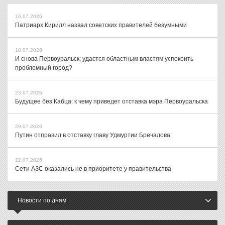
16.07.2026
Патриарх Кирилл назвал советских правителей безумными
10.07.2026
И снова Первоуральск: удастся областным властям успокоить
проблемный город?
23.07.2026
Будущее без Кабца: к чему приведет отставка мэра Первоуральска
29.07.2026
Путин отправил в отставку главу Удмуртии Бречалова
22.07.2026
Сети АЗС оказались не в приоритете у правительства
Новости по дням