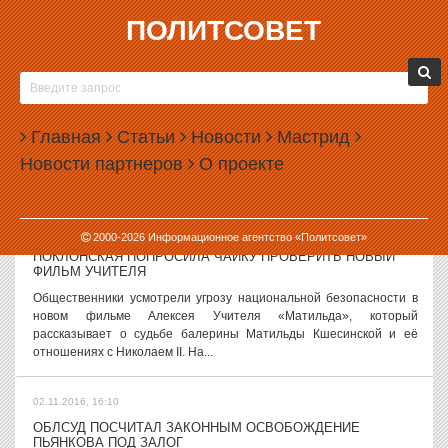
ПОЛИТСОВЕТ
02.11.2016, 17:59
ВТОРАЯ ВЕТКА МЕТРО В ЕКАТЕРИНБУРГЕ ПОЯВИТСЯ НЕ
РАНЬШЕ 2021 ГОДА
Администрация Екатеринбурга передвинула сроки начала
Главная
Статьи
Новости
Мастрид
строительства второй линии метрополитена до 2021 года. Это
Новости партнеров
О проекте
следует из изменений, внесенных в программу «Развитие
Екатеринбургского метрополитена»...
02.11.2016, 17:04
2000-
2026
Информационное агентство «Политсовет»
ПОКЛОНСКАЯ ПОПРОСИЛА ЧАЙКУ ПРОВЕРИТЬ НОВЫЙ
ФИЛЬМ УЧИТЕЛЯ
Общественники усмотрели угрозу национальной безопасности в
новом фильме Алексея Учителя «Матильда», который
рассказывает о судьбе балерины Матильды Кшесинской и её
отношениях с Николаем II. На...
02.11.2016, 16:10
ОБЛСУД ПОСЧИТАЛ ЗАКОННЫМ ОСВОБОЖДЕНИЕ
ПЬЯНКОВА ПОД ЗАЛОГ