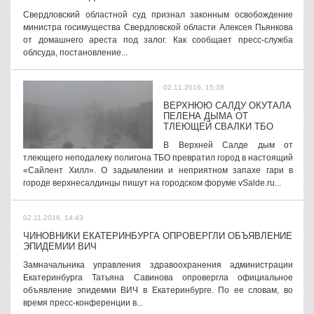
Свердловский областной суд признал законным освобождение
министра госимущества Свердловской области Алексея Пьянкова
от домашнего ареста под залог. Как сообщает пресс-служба
облсуда, постановление...
02.11.2016, 15:38
ВЕРХНЮЮ САЛДУ ОКУТАЛА
ПЕЛЕНА ДЫМА ОТ
ТЛЕЮЩЕЙ СВАЛКИ ТБО
В Верхней Салде дым от
тлеющего неподалеку полигона ТБО превратил город в настоящий
«Сайлент Хилл». О задымлении и неприятном запахе гари в
городе верхнесалдинцы пишут на городском форуме vSalde.ru...
02.11.2016, 14:43
ЧИНОВНИКИ ЕКАТЕРИНБУРГА ОПРОВЕРГЛИ ОБЪЯВЛЕНИЕ
ЭПИДЕМИИ ВИЧ
Замначальника управления здравоохранения администрации
Екатеринбурга Татьяна Савинова опровергла официальное
объявление эпидемии ВИЧ в Екатеринбурге. По ее словам, во
время пресс-конференции в...