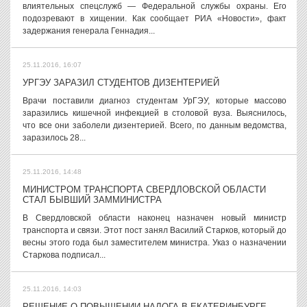
влиятельных спецслужб — Федеральной службы охраны. Его
подозревают в хищении. Как сообщает РИА «Новости», факт
задержания генерала Геннадия...
25.11.2016, 16:07
УРГЭУ ЗАРАЗИЛ СТУДЕНТОВ ДИЗЕНТЕРИЕЙ
Врачи поставили диагноз студентам УрГЭУ, которые массово
заразились кишечной инфекцией в столовой вуза. Выяснилось,
что все они заболели дизентерией. Всего, по данным ведомства,
заразилось 28...
25.11.2016, 14:48
МИНИСТРОМ ТРАНСПОРТА СВЕРДЛОВСКОЙ ОБЛАСТИ
СТАЛ БЫВШИЙ ЗАММИНИСТРА
В Свердловской области наконец назначен новый министр
транспорта и связи. Этот пост занял Василий Старков, который до
весны этого года был заместителем министра. Указ о назначении
Старкова подписал...
25.11.2016, 14:03
РЕШЕНИЕ О ПОВЫШЕНИИ НАЛОГА В ЕКАТЕРИНБУРГЕ