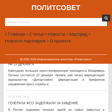
ПОЛИТСОВЕТ
25.11.2016, 17:50
СЛУХИ И ВЕРСИИ, 25 НОЯБРЯ
Сергей Носов может лишиться поста Говорят, что позиции мэра
Нижнего Тагила Сергея Носова становятся всё менее и менее
Главная
Статьи
Новости
Мастрид
прочными. Несколько месяцев назад он занял пост секретаря
Новости партнеров
О проекте
местного отделения...
25.11.2016, 16:35
2000-
2026
Информационное агентство «Политсовет»
БОЛЬШУЮ ПРЕСС-КОНФЕРЕНЦИЮ ПУТИНА НАЗНАЧИЛИ
НА 22 ДЕКАБРЯ
Ежегодная большая пресс-конференция президента Владимира
Путина состоится 22 декабря. Кремль уже начал аккредитацию
журналистов. «Департамент аккредитации и брифингов
управления пресс-службы и...
25.11.2016, 16:17
ГЕНЕРАЛА ФСО ЗАДЕРЖАЛИ ЗА ХИЩЕНИЕ
В России задержан генерал одной из самых закрытых и