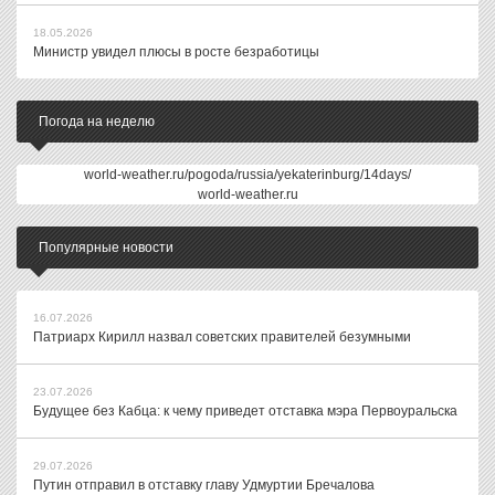
18.05.2026
Министр увидел плюсы в росте безработицы
Погода на неделю
world-weather.ru/pogoda/russia/yekaterinburg/14days/
world-weather.ru
Популярные новости
16.07.2026
Патриарх Кирилл назвал советских правителей безумными
23.07.2026
Будущее без Кабца: к чему приведет отставка мэра Первоуральска
29.07.2026
Путин отправил в отставку главу Удмуртии Бречалова