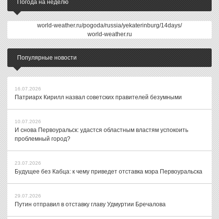
Погода на неделю
world-weather.ru/pogoda/russia/yekaterinburg/14days/
world-weather.ru
Популярные новости
16.07.2026
Патриарх Кирилл назвал советских правителей безумными
10.07.2026
И снова Первоуральск: удастся областным властям успокоить
проблемный город?
23.07.2026
Будущее без Кабца: к чему приведет отставка мэра Первоуральска
29.07.2026
Путин отправил в отставку главу Удмуртии Бречалова