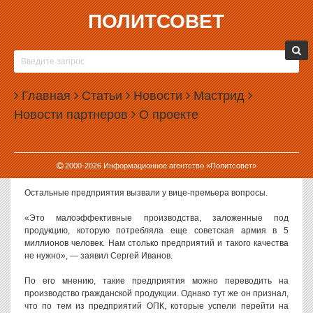
ПОЛИТСОВЕТ
30.12.2009, 09:26
КАЖДЫЙ ВТОРОЙ ЗАВОД ОБОРОНКИ
ПРИЗНАН НЕЭФФЕКТИВНЫМ
Главная
Статьи
Новости
Мастрид
Только 60% предприятий российского оборонно-промышленного
Новости партнеров
О проекте
комплекса финансово эффективны, заявил вице-премьер Сергей
Иванов, возглавивший в декабре вновь созданную
межведомственную рабочую группу по модернизации и
инновационному развитию ОПК. Об этом сообщает РИА
2000-
2026
Информационное агентство «Политсовет»
«Новости».
Остальные предприятия вызвали у вице-премьера вопросы.
«Это малоэффективные производства, заложенные под
продукцию, которую потребляла еще советская армия в 5
миллионов человек. Нам столько предприятий и такого качества
не нужно», — заявил Сергей Иванов.
По его мнению, такие предприятия можно переводить на
производство гражданской продукции. Однако тут же он признал,
что по тем из предприятий ОПК, которые успели перейти на