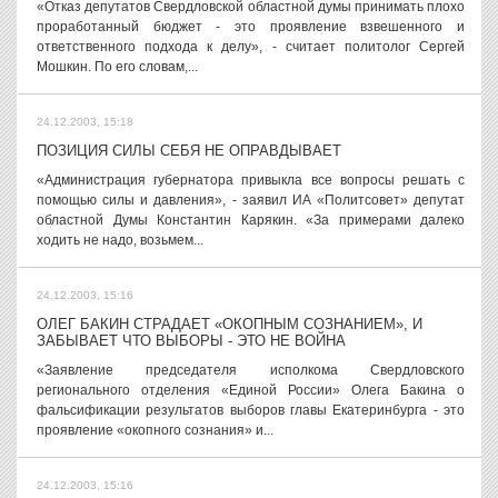
«Отказ депутатов Свердловской областной думы принимать плохо
проработанный бюджет - это проявление взвешенного и
ответственного подхода к делу», - считает политолог Сергей
Мошкин. По его словам,...
24.12.2003, 15:18
ПОЗИЦИЯ СИЛЫ СЕБЯ НЕ ОПРАВДЫВАЕТ
«Администрация губернатора привыкла все вопросы решать с
помощью силы и давления», - заявил ИА «Политсовет» депутат
областной Думы Константин Карякин. «За примерами далеко
ходить не надо, возьмем...
24.12.2003, 15:16
ОЛЕГ БАКИН СТРАДАЕТ «ОКОПНЫМ СОЗНАНИЕМ», И
ЗАБЫВАЕТ ЧТО ВЫБОРЫ - ЭТО НЕ ВОЙНА
«Заявление председателя исполкома Свердловского
регионального отделения «Единой России» Олега Бакина о
фальсификации результатов выборов главы Екатеринбурга - это
проявление «окопного сознания» и...
24.12.2003, 15:16