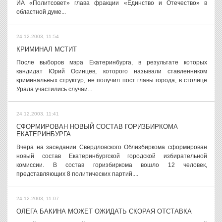
ИА «Политсовет» глава фракции «Единство и Отечество» в
областной думе...
24.12.2003, 11:54
КРИМИНАЛ МСТИТ
После выборов мэра Екатеринбурга, в результате которых
кандидат Юрий Осинцев, которого называли ставленником
криминальных структур, не получил пост главы города, в столице
Урала участились случаи...
24.12.2003, 11:41
СФОРМИРОВАН НОВЫЙ СОСТАВ ГОРИЗБИРКОМА
ЕКАТЕРИНБУРГА
Вчера на заседании Свердловского Облизбиркома сформирован
новый состав Екатеринбургской городской избирательной
комиссии. В состав горизбиркома вошло 12 человек,
представляющих 8 политических партий....
24.12.2003, 11:07
ОЛЕГА БАКИНА МОЖЕТ ОЖИДАТЬ СКОРАЯ ОТСТАВКА