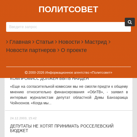
ПОЛИТСОВЕТ
24.12.2003, 16:04
25 ДЕКАБРЯ ПРОДОЛЖИТСЯ ВНЕОЧЕРЕДНОГО
ЗАСЕДАНИЯ ОБЛДУМЫ
Завтра, 25 декабря в 8.00 состоится продолжение внеочередного
Главная
Статьи
Новости
Мастрид
заседания Свердловской областной Думы. Депутаты рассмотрят
Новости партнеров
О проекте
проект закона «Об областном бюджете на 2004 год», второе
чтение. Напомним,...
24.12.2003, 15:48
2000-
2026
Информационное агентство «Политсовет»
КОМПРОМИСС ДОЛЖЕН БЫТЬ НАЙДЕН
«Еще на согласительной комиссии мы не смогли придти к общему
мнению относительно финансирования «ОблТВ», - заявил в
интервью журналистам депутат областной Думы Банзаракца
Чойнзонов. «Когда мы...
24.12.2003, 15:42
ДЕПУТАТЫ НЕ ХОТЯТ ПРИНИМАТЬ РОССЕЛЕВСКИЙ
БЮДЖЕТ