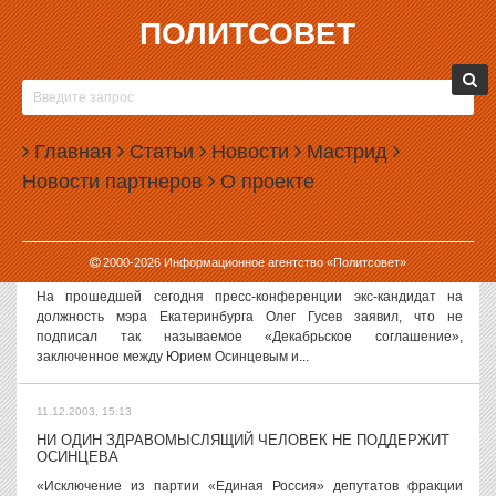
ПОЛИТСОВЕТ
11.12.2003, 15:21
ГУСЕВ НЕ ВОШЕЛ В КОМАНДУ ОСИНЦЕВА
На прошедшей сегодня пресс-конференции экс-кандидат на
должность мэра Екатеринбурга Олег Гусев заявил, что ему не
Главная
Статьи
Новости
Мастрид
были предложены никакие должности в штабе или иных
Новости партнеров
О проекте
структурах Юрия Осинцева. «Я по...
11.12.2003, 15:20
2000-
2026
Информационное агентство «Политсовет»
ГУСЕВ НЕ ПОДПИСЫВАЛ «ДЕКАБРЬСКОЕ СОГЛАШЕНИЕ»
На прошедшей сегодня пресс-конференции экс-кандидат на
должность мэра Екатеринбурга Олег Гусев заявил, что не
подписал так называемое «Декабрьское соглашение»,
заключенное между Юрием Осинцевым и...
11.12.2003, 15:13
НИ ОДИН ЗДРАВОМЫСЛЯЩИЙ ЧЕЛОВЕК НЕ ПОДДЕРЖИТ
ОСИНЦЕВА
«Исключение из партии «Единая Россия» депутатов фракции