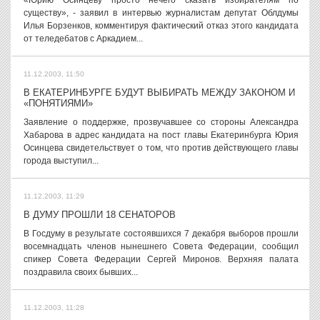
«Юрию Осинцеву просто нечего сказать избирателям по
существу», - заявил в интервью журналистам депутат Облдумы
Илья Борзенков, комментируя фактический отказ этого кандидата
от теледебатов с Аркадием...
11.12.2003, 11:50
В ЕКАТЕРИНБУРГЕ БУДУТ ВЫБИРАТЬ МЕЖДУ ЗАКОНОМ И
«ПОНЯТИЯМИ»
Заявление о поддержке, прозвучавшее со стороны Александра
Хабарова в адрес кандидата на пост главы Екатеринбурга Юрия
Осинцева свидетельствует о том, что против действующего главы
города выступил...
11.12.2003, 11:29
В ДУМУ ПРОШЛИ 18 СЕНАТОРОВ
В Госдуму в результате состоявшихся 7 декабря выборов прошли
восемнадцать членов нынешнего Совета Федерации, сообщил
спикер Совета Федерации Сергей Миронов. Верхняя палата
поздравила своих бывших...
11.12.2003, 11:28