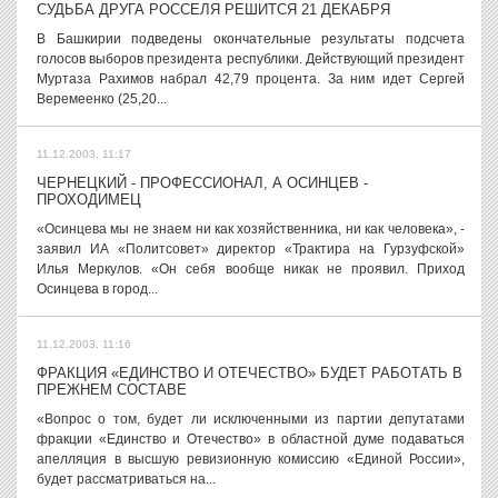
СУДЬБА ДРУГА РОССЕЛЯ РЕШИТСЯ 21 ДЕКАБРЯ
В Башкирии подведены окончательные результаты подсчета
голосов выборов президента республики. Действующий президент
Муртаза Рахимов набрал 42,79 процента. За ним идет Сергей
Веремеенко (25,20...
11.12.2003, 11:17
ЧЕРНЕЦКИЙ - ПРОФЕССИОНАЛ, А ОСИНЦЕВ -
ПРОХОДИМЕЦ
«Осинцева мы не знаем ни как хозяйственника, ни как человека», -
заявил ИА «Политсовет» директор «Трактира на Гурзуфской»
Илья Меркулов. «Он себя вообще никак не проявил. Приход
Осинцева в город...
11.12.2003, 11:16
ФРАКЦИЯ «ЕДИНСТВО И ОТЕЧЕСТВО» БУДЕТ РАБОТАТЬ В
ПРЕЖНЕМ СОСТАВЕ
«Вопрос о том, будет ли исключенными из партии депутатами
фракции «Единство и Отечество» в областной думе подаваться
апелляция в высшую ревизионную комиссию «Единой России»,
будет рассматриваться на...