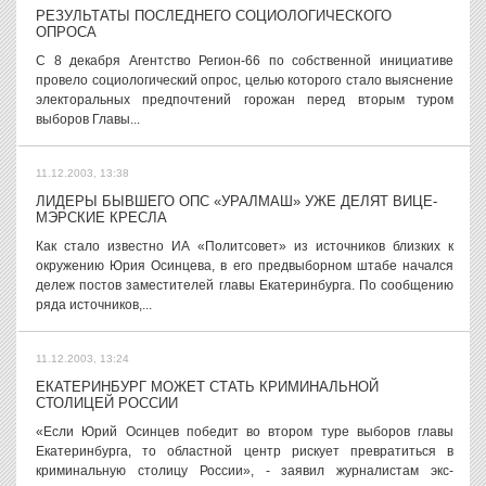
РЕЗУЛЬТАТЫ ПОСЛЕДНЕГО СОЦИОЛОГИЧЕСКОГО
ОПРОСА
С 8 декабря Агентство Регион-66 по собственной инициативе
провело социологический опрос, целью которого стало выяснение
электоральных предпочтений горожан перед вторым туром
выборов Главы...
11.12.2003, 13:38
ЛИДЕРЫ БЫВШЕГО ОПС «УРАЛМАШ» УЖЕ ДЕЛЯТ ВИЦЕ-
МЭРСКИЕ КРЕСЛА
Как стало известно ИА «Политсовет» из источников близких к
окружению Юрия Осинцева, в его предвыборном штабе начался
дележ постов заместителей главы Екатеринбурга. По сообщению
ряда источников,...
11.12.2003, 13:24
ЕКАТЕРИНБУРГ МОЖЕТ СТАТЬ КРИМИНАЛЬНОЙ
СТОЛИЦЕЙ РОССИИ
«Если Юрий Осинцев победит во втором туре выборов главы
Екатеринбурга, то областной центр рискует превратиться в
криминальную столицу России», - заявил журналистам экс-