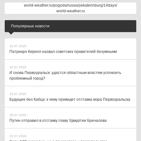
world-weather.ru/pogoda/russia/yekaterinburg/14days/
world-weather.ru
Популярные новости
16.07.2026
Патриарх Кирилл назвал советских правителей безумными
10.07.2026
И снова Первоуральск: удастся областным властям успокоить
проблемный город?
23.07.2026
Будущее без Кабца: к чему приведет отставка мэра Первоуральска
29.07.2026
Путин отправил в отставку главу Удмуртии Бречалова
22.07.2026