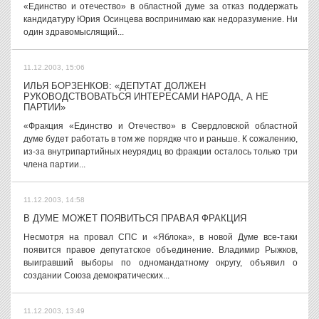
«Единство и отечество» в областной думе за отказ поддержать
кандидатуру Юрия Осинцева воспринимаю как недоразумение. Ни
один здравомыслящий...
11.12.2003, 15:06
ИЛЬЯ БОРЗЕНКОВ: «ДЕПУТАТ ДОЛЖЕН
РУКОВОДСТВОВАТЬСЯ ИНТЕРЕСАМИ НАРОДА, А НЕ
ПАРТИИ»
«Фракция «Единство и Отечество» в Свердловской областной
думе будет работать в том же порядке что и раньше. К сожалению,
из-за внутрипартийных неурядиц во фракции осталось только три
члена партии...
11.12.2003, 14:58
В ДУМЕ МОЖЕТ ПОЯВИТЬСЯ ПРАВАЯ ФРАКЦИЯ
Несмотря на провал СПС и «Яблока», в новой Думе все-таки
появится правое депутатское объединение. Владимир Рыжков,
выигравший выборы по одномандатному округу, объявил о
создании Союза демократических...
11.12.2003, 13:49