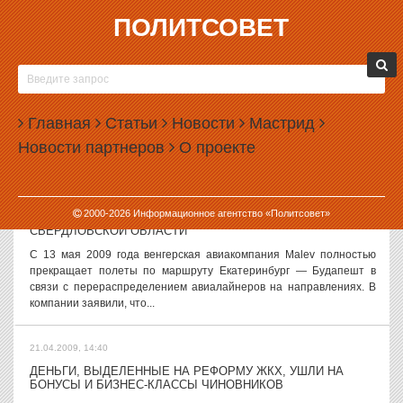
ПОЛИТСОВЕТ
21.04.2009, 16:25
СУДЬБЫ МЭРОВ В РОССИИ БУДУТ РЕШАТЬ ДЕПУТАТЫ
К законопроекту о возможности отправлять в отставку глав
муниципальных образований по инициативе местных депутатов,
Главная
Статьи
Новости
Мастрид
который предполагается рассмотреть во втором чтении,
Новости партнеров
О проекте
поступили новые поправки,...
21.04.2009, 15:45
2000-
2026
Информационное агентство «Политсовет»
MALEV ПРОДОЛЖАЕТ ИЗДЕВАТЬСЯ НАД ЖИТЕЛЯМИ
СВЕРДЛОВСКОЙ ОБЛАСТИ
С 13 мая 2009 года венгерская авиакомпания Malev полностью
прекращает полеты по маршруту Екатеринбург — Будапешт в
связи с перераспределением авиалайнеров на направлениях. В
компании заявили, что...
21.04.2009, 14:40
ДЕНЬГИ, ВЫДЕЛЕННЫЕ НА РЕФОРМУ ЖКХ, УШЛИ НА
БОНУСЫ И БИЗНЕС-КЛАССЫ ЧИНОВНИКОВ