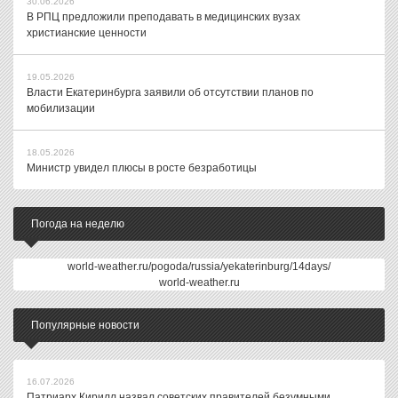
30.06.2026
В РПЦ предложили преподавать в медицинских вузах
христианские ценности
19.05.2026
Власти Екатеринбурга заявили об отсутствии планов по
мобилизации
18.05.2026
Министр увидел плюсы в росте безработицы
Погода на неделю
world-weather.ru/pogoda/russia/yekaterinburg/14days/
world-weather.ru
Популярные новости
16.07.2026
Патриарх Кирилл назвал советских правителей безумными