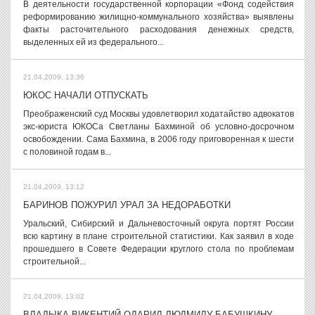
В деятельности государственной корпорации «Фонд содействия
реформированию жилищно-коммунального хозяйства» выявлены
факты расточительного расходования денежных средств,
выделенных ей из федерального...
21.04.2009, 13:36
ЮКОС НАЧАЛИ ОТПУСКАТЬ
Преображенский суд Москвы удовлетворил ходатайство адвокатов
экс-юриста ЮКОСа Светланы Бахминой об условно-досрочном
освобождении. Сама Бахмина, в 2006 году приговоренная к шести
с половиной годам в...
21.04.2009, 13:12
БАРИНОВ ПОЖУРИЛ УРАЛ ЗА НЕДОРАБОТКИ
Уральский, Сибирский и Дальневосточный округа портят России
всю картину в плане строительной статистики. Как заявил в ходе
прошедшего в Совете Федерации круглого стола по проблемам
строительной...
21.04.2009, 13:02
ВЛАДЫКА ВИКЕНТИЙ ОДАРИЛ ЛЮДМИЛУ БАБУШКИНУ