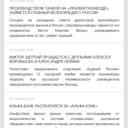
16.04.2009, 09:44
ПРОИЗВОДСТВОМ ТАНКОВ НА «УРАЛВАГОНЗАВОДЕ»
ЗАЙМЕТСЯ ГЛАВНЫЙ ВЕЛОСИПЕДИСТ РОССИИ
Сегодня на заседании совета директоров крупнейшего
производителя вагонов в России «Уралвагонзавода» сменится его
гендиректор. Место Николая Малых, руководившего
предприятием 12 лет, займет бывший...
16.04.2009, 09:22
ВИКТОР ШЕПТИЙ ПРОЩАЕТСЯ С ДРУЗЬЯМИ АЛЕКСЕЯ
ВОРОБЬЕВА И АЛЕКСАНДРА ЛЕВИНА
Политсовет свердловского отделения «Единой России»
рекомендовал 71 городской ячейке провести перевыборы
лидеров. Как рассказал «Коммерсанту» руководитель
свердловского исполкома партии Леонид...
16.04.2009, 09:02
АЛЬФА-БАНК РАСПЛАТИЛСЯ ЗА «АЛЬФА-КЛИК»
Альфа-Банк вернул деньги клиентам, пострадавшим от
мошенничества в системе «Альфа-клик», рассказали
«Ведомостям» сами клиенты банка, которые ранее жаловались на