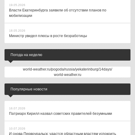
19.05.2026
Власти Екатеринбурга заявили об отсутствии планов по
мобилизации
18.05.2026
Министр увидел плюсы в росте безработицы
Погода на неделю
world-weather.ru/pogoda/russia/yekaterinburg/14days/
world-weather.ru
Популярные новости
16.07.2026
Патриарх Кирилл назвал советских правителей безумными
10.07.2026
И снова Первоуральск: удастся областным властям успокоить