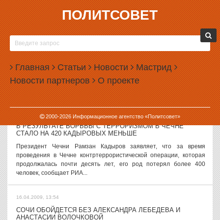
ПОЛИТСОВЕТ
16.04.2009, 15:51
ГЕНЕРАЛЬНЫЙ ДИРЕКТОР «УРАЛВАГОНЗАВОДА»
НИКОЛАЙ МАЛЫХ ОТПРАВЛЕН В ОТСТАВКУ
Государство отказалось от услуг гендиректора «Уралвагонзавода»
Главная
Статьи
Новости
Мастрид
Николая Малых и разорвало с ним контракт. Соответствующее
Новости партнеров
О проекте
решение принято Советом директоров УВЗ сегодня. Новым
генеральным директором...
16.04.2009, 14:50
2000-
2026
Информационное агентство «Политсовет»
В РЕЗУЛЬТАТЕ БОРЬБЫ С ТЕРРОРИЗМОМ В ЧЕЧНЕ
СТАЛО НА 420 КАДЫРОВЫХ МЕНЬШЕ
Президент Чечни Рамзан Кадыров заявляет, что за время
проведения в Чечне контртеррористической операции, которая
продолжалась почти десять лет, его род потерял более 400
человек, сообщает РИА...
16.04.2009, 13:54
СОЧИ ОБОЙДЕТСЯ БЕЗ АЛЕКСАНДРА ЛЕБЕДЕВА И
АНАСТАСИИ ВОЛОЧКОВОЙ