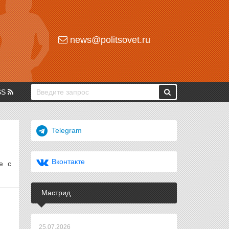
news@politsovet.ru
SS
Telegram
Вконтакте
е с
Мастрид
25.07.2026