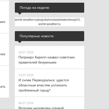
Погода на неделю
world-weather.ru/pogoda/russia/yekaterinburg/14days/
ших
world-weather.ru
Популярные новости
16.07.2026
ное
Патриарх Кирилл назвал советских
правителей безумными
10.07.2026
И снова Первоуральск: удастся
областным властям успокоить
ать
проблемный город?
08.07.2026
Володин недоволен утечкой