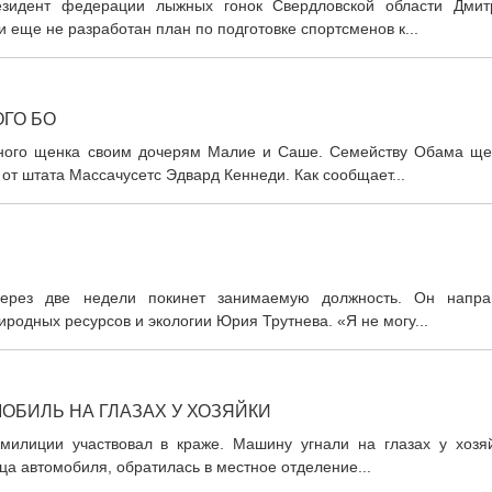
езидент федерации лыжных гонок Свердловской области Дмит
и еще не разработан план по подготовке спортсменов к...
ГО БО
ого щенка своим дочерям Малие и Саше. Семейству Обама ще
от штата Массачусетс Эдвард Кеннеди. Как сообщает...
через две недели покинет занимаемую должность. Он напра
родных ресурсов и экологии Юрия Трутнева. «Я не могу...
ОБИЛЬ НА ГЛАЗАХ У ХОЗЯЙКИ
 милиции участвовал в краже. Машину угнали на глазах у хозяй
а автомобиля, обратилась в местное отделение...