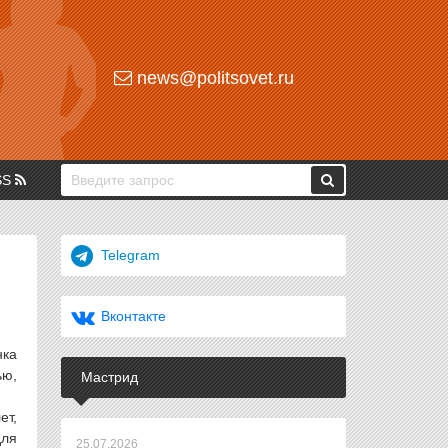
news@politsovet.ru
SS
Telegram
Вконтакте
нка
ью,
Мастрид
ет,
для
25.07.2026