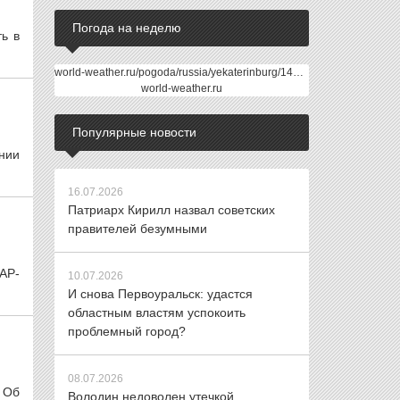
Погода на неделю
ь в
world-weather.ru/pogoda/russia/yekaterinburg/14days/
world-weather.ru
Популярные новости
нии
16.07.2026
Патриарх Кирилл назвал советских
правителей безумными
АР-
10.07.2026
И снова Первоуральск: удастся
областным властям успокоить
проблемный город?
08.07.2026
 Об
Володин недоволен утечкой