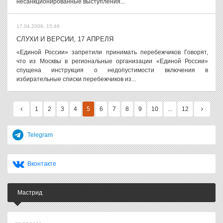
несанкционированные выступления...
17.04.2009, 15:46
СЛУХИ И ВЕРСИИ, 17 АПРЕЛЯ
«Единой России» запретили принимать перебежчиков Говорят,
что из Москвы в региональные организации «Единой России»
спущена инструкция о недопустимости включения в
избирательные списки перебежчиков из...
1
2
3
4
5
6
7
8
9
10
...
12
Telegram
Вконтакте
Мастрид