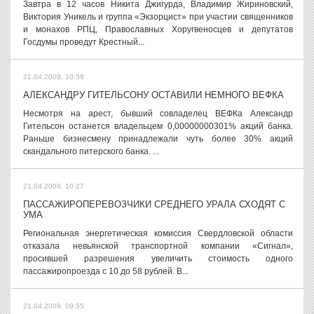
Завтра в 12 часов Никита Джигурда, Владимир Жириновский,
Виктория Уникель и группа «Экзорцист» при участии священников
и монахов РПЦ, Православных Хоругвеносцев и депутатов
Госдумы проведут Крестный...
21.04.2009, 10:59
АЛЕКСАНДРУ ГИТЕЛЬСОНУ ОСТАВИЛИ НЕМНОГО ВЕФКА
Несмотря на арест, бывший совладелец ВЕФКа Александр
Гительсон останется владельцем 0,00000000301% акций банка.
Раньше бизнесмену принадлежали чуть более 30% акций
скандального питерского банка. ...
21.04.2009, 10:27
ПАССАЖИРОПЕРЕВОЗЧИКИ СРЕДНЕГО УРАЛА СХОДЯТ С
УМА
Региональная энергетическая комиссия Свердловской области
отказала невьянской транспортной компании «Сигнал»,
просившей разрешения увеличить стоимость одного
пассажиропроезда с 10 до 58 рублей. В...
21.04.2009, 09:55