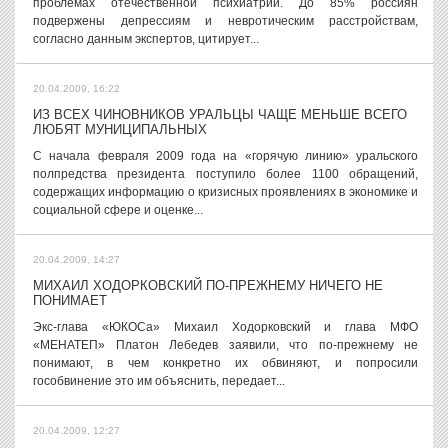
проблемах отечественной психиатрии. До 85% россиян
подвержены депрессиям и невротическим расстройствам,
согласно данным экспертов, цитирует...
20.04.2009, 16:22
ИЗ ВСЕХ ЧИНОВНИКОВ УРАЛЬЦЫ ЧАЩЕ МЕНЬШЕ ВСЕГО
ЛЮБЯТ МУНИЦИПАЛЬНЫХ
С начала февраля 2009 года на «горячую линию» уральского
полпредства президента поступило более 1100 обращений,
содержащих информацию о кризисных проявлениях в экономике и
социальной сфере и оценке...
20.04.2009, 14:27
МИХАИЛ ХОДОРКОВСКИЙ ПО-ПРЕЖНЕМУ НИЧЕГО НЕ
ПОНИМАЕТ
Экс-глава «ЮКОСа» Михаил Ходорковский и глава МФО
«МЕНАТЕП» Платон Лебедев заявили, что по-прежнему не
понимают, в чем конкретно их обвиняют, и попросили
гособвинение это им объяснить, передает...
20.04.2009, 12:27