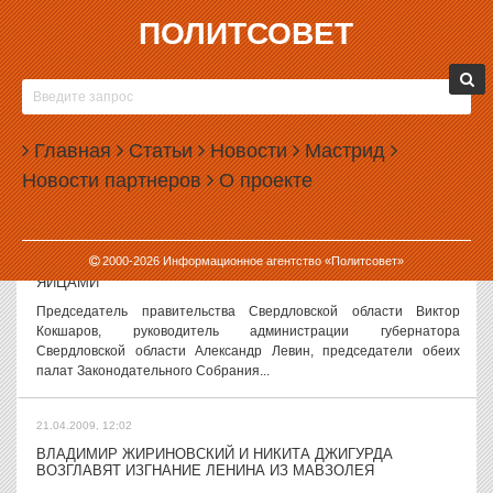
ПОЛИТСОВЕТ
21.04.2009, 13:12
БАРИНОВ ПОЖУРИЛ УРАЛ ЗА НЕДОРАБОТКИ
Уральский, Сибирский и Дальневосточный округа портят России
всю картину в плане строительной статистики. Как заявил в ходе
Главная
Статьи
Новости
Мастрид
прошедшего в Совете Федерации круглого стола по проблемам
Новости партнеров
О проекте
строительной...
21.04.2009, 13:02
2000-
2026
Информационное агентство «Политсовет»
ВЛАДЫКА ВИКЕНТИЙ ОДАРИЛ ЛЮДМИЛУ БАБУШКИНУ
ЯЙЦАМИ
Председатель правительства Свердловской области Виктор
Кокшаров, руководитель администрации губернатора
Свердловской области Александр Левин, председатели обеих
палат Законодательного Собрания...
21.04.2009, 12:02
ВЛАДИМИР ЖИРИНОВСКИЙ И НИКИТА ДЖИГУРДА
ВОЗГЛАВЯТ ИЗГНАНИЕ ЛЕНИНА ИЗ МАВЗОЛЕЯ