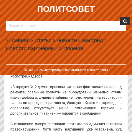
ПОЛИТСОВЕТ
18.05.2026, 13:27
В СВЕРДЛОВСКОЙ ОБЛАСТИ ЗАКРЫЛИ
ДЕТСКИЙ ЛАГЕРЬ БЕЗ МЕБЕЛИ И ГОРЯЧЕГО
Главная
ПИТАНИЯ
Статьи
Новости
Мастрид
Новости партнеров
О проекте
В Свердловской области суд на 15 суток закрыл детский лагерь
«Искорка», в работе которого нашли множество нарушений.
Как сообщили в пресс-службе судов региона, лагерь находится в
2000-
2026
Информационное агентство «Политсовет»
поселке Рефтинский. Нарушения нашли в ходе проверки
Роспотребнадзора.
«В корпусе № 2 демонтированы питьевые фонтанчики на период
ремонта; спальные комнаты не оборудованы мебелью; стены
имеют дефекты, душевые кабины не подключены; на территории
лагеря не проведены расчистка, благоустройство и акарицидная
обработка; отсутствует меню, включающее горячее и
дополнительное питание», — говорится в сообщении.
В отношении лагеря составили протокол об административном
правонарушении. Хотя часть нарушений уже устранена, суд