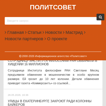
ПОЛИТСОВЕТ
28.05.2026, 17:57
В РОССИИ РЕШИЛИ НЕ ВВОДИТЬ ЛИМИТ НА ПЯТЬ КАРТ В
ОДНОМ БАНКЕ
Комитет Государственной думы по информационной политике
Главная
Статьи
Новости
Мастрид
исключил поправку о введении лимита на пять карт в одном банке.
Новости партнеров
О проекте
Такая поправка входила во второй антимошеннический
законопроект....
28.05.2026, 17:22
2000-
2026
Информационное агентство «Политсовет»
СОТРУДНИЦУ ИНСТИТУТА ФИЛОСОФИИ РАН ОБВИНИЛИ В
ХИЩЕНИИ 16 МИЛЛИОНОВ
Сотруднице Института философии РАН Светлане Месяц
предъявили обвинение в мошенничестве в особо крупном
размере. Ей грозит до 10 лет колонии. Детали обвинения
приводит газета «Коммерсантъ» со ссылкой...
28.05.2026, 16:36
УЛИЦЫ В ЕКАТЕРИНБУРГЕ ЗАКРОЮТ РАДИ КОЛОННЫ
БАЙКЕРОВ