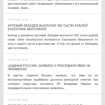
для написания работ возвращает образование к его изначальным
основам. Такую...
28.05.2026, 11:43
АРТЕМИЙ ЛЕБЕДЕВ ВЫПЛАТИЛ 300 ТЫСЯЧ РУБЛЕЙ
ЕКАТЕРИНЕ МИЗУЛИНОЙ
Блогер и дизайнер Артемий Лебедев выплатил 300 тысяч рублей
главе «Лиги безопасного интернета» Екатерине Мизулиной по
иску о защите чести и достоинства. О том, что деньги от Лебедева
уже поступили,...
28.05.2026, 11:09
«ЕДИНАЯ РОССИЯ» ЗАЯВИЛА О РЕКОРДНОЙ ЯВКЕ НА
ПРАЙМЕРИЗ
В партии «Единая Россия» заявили, что явка на их
внутрипартийные праймериз достигла рекордной отметки. Как
сообщил секретарь генсовета ЕР Владимир Якушев, на
предварительное голосование заявилось...
28.05.2026, 10:42