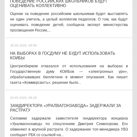
ПОВЕДЕНИЕ РОССИЙСКИХ ШКОЛЬНИКОВ БУДУТ
ОЦЕНИВАТЬ КОЛЛЕКТИВНО
Оценки за поведение российским школьникам будет выставлять
не один учитель, а целый коллектив педагогов. О том, как будут
оценивать поведение детей, сообщила эксперт министерства
просвещения России,...
28.05.2026, 09:58
НА ВЫБОРАХ В ГОСДУМУ НЕ БУДУТ ИСПОЛЬЗОВАТЬ
КОИБЫ
Центризбирком отказался от использования на выборах в
Государственную думу КОИБов — «электронных урн»,
обрабатывавших бюллетени в момент опускания. Как пишет
газета «Коммерсантъ», решение было...
28.05.2026, 09:29
ЗАМДИРЕКТОРА «УРАЛВАГОНЗАВОДА» ЗАДЕРЖАЛИ ЗА
РАСТРАТУ
Силовики задержали заместителя гендиректора концерна
«Уралвагонзавод» по спецтехнике Дмитрия Семизорова. Его
обвиняют в крупной растрате. О задержании топ-менеджера УВЗ
сообщает РБК со ссылкой на...