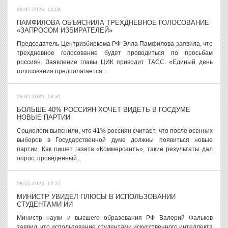
28.05.2026, 14:04
ПАМФИЛОВА ОБЪЯСНИЛА ТРЕХДНЕВНОЕ ГОЛОСОВАНИЕ
«ЗАПРОСОМ ИЗБИРАТЕЛЕЙ»
Председатель Центризбиркома РФ Элла Памфилова заявила, что
трехдневное голосование будет проводиться по просьбам
россиян. Заявление главы ЦИК приводит ТАСС. «Единый день
голосования предполагается...
28.05.2026, 13:31
БОЛЬШЕ 40% РОССИЯН ХОЧЕТ ВИДЕТЬ В ГОСДУМЕ
НОВЫЕ ПАРТИИ
Социологи выяснили, что 41% россиян считает, что после осенних
выборов в Государственной думе должны появиться новые
партии. Как пишет газета «Коммерсантъ», такие результаты дал
опрос, проведенный...
28.05.2026, 12:27
МИНИСТР УВИДЕЛ ПЛЮСЫ В ИСПОЛЬЗОВАНИИ
СТУДЕНТАМИ ИИ
Министр науки и высшего образования РФ Валерий Фальков
заявил, что использование студентами искусственного интеллекта