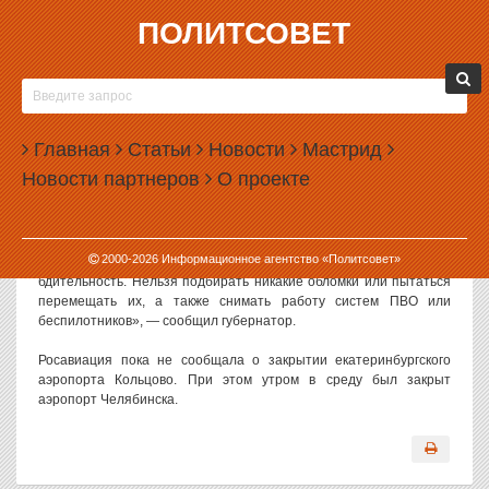
ПОЛИТСОВЕТ
29.04.2026, 08:18
В СВЕРДЛОВСКОЙ ОБЛАСТИ ВВЕЛИ РЕЖИМ
БЕСПИЛОТНОЙ ОПАСНОСТИ
Главная
Статьи
Новости
Мастрид
Режим беспилотной опасности объявлен в Свердловской
Новости партнеров
О проекте
области утром 29 апреля 2026 года. Об этом сообщил губернатор
Денис Паслер.
«Ответственные службы и ведомства принимают все
2000-
2026
Информационное агентство «Политсовет»
необходимые меры. Важно сохранять спокойствие и
бдительность. Нельзя подбирать никакие обломки или пытаться
перемещать их, а также снимать работу систем ПВО или
беспилотников», — сообщил губернатор.
Росавиация пока не сообщала о закрытии екатеринбургского
аэропорта Кольцово. При этом утром в среду был закрыт
аэропорт Челябинска.