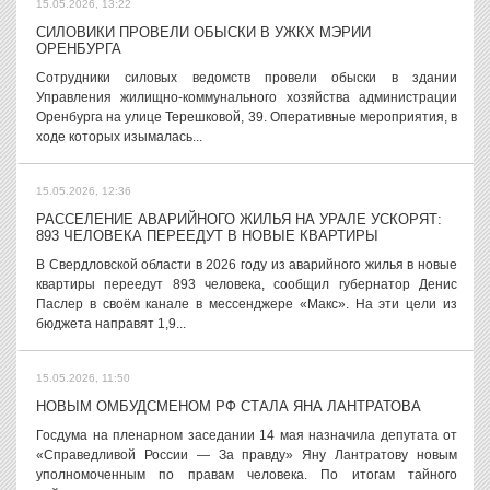
15.05.2026, 13:22
СИЛОВИКИ ПРОВЕЛИ ОБЫСКИ В УЖКХ МЭРИИ
ОРЕНБУРГА
Сотрудники силовых ведомств провели обыски в здании
Управления жилищно-коммунального хозяйства администрации
Оренбурга на улице Терешковой, 39. Оперативные мероприятия, в
ходе которых изымалась...
15.05.2026, 12:36
РАССЕЛЕНИЕ АВАРИЙНОГО ЖИЛЬЯ НА УРАЛЕ УСКОРЯТ:
893 ЧЕЛОВЕКА ПЕРЕЕДУТ В НОВЫЕ КВАРТИРЫ
В Свердловской области в 2026 году из аварийного жилья в новые
квартиры переедут 893 человека, сообщил губернатор Денис
Паслер в своём канале в мессенджере «Макс». На эти цели из
бюджета направят 1,9...
15.05.2026, 11:50
НОВЫМ ОМБУДСМЕНОМ РФ СТАЛА ЯНА ЛАНТРАТОВА
Госдума на пленарном заседании 14 мая назначила депутата от
«Справедливой России — За правду» Яну Лантратову новым
уполномоченным по правам человека. По итогам тайного