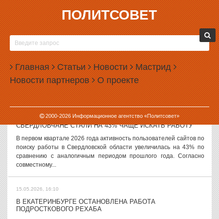
ПОЛИТСОВЕТ
15.05.2026, 17:59
СУД НА УРАЛЕ ОБЯЗАЛ ХОЗЯЕВ ОСЛА ВЫПЛАТИТЬ
КОМПЕНСАЦИЮ ЗА РАЗБИТЫЙ АВТОМОБИЛЬ
В Свердловской области суд взыскал с хозяев осла за ДТП,
Главная
Статьи
Новости
Мастрид
которое животное спровоцировало под Ивделем. В мае 2025 года
Новости партнеров
О проекте
на трассе «Лесозавод — Ивдель» осел, находившийся на
свободном выгуле,...
15.05.2026, 17:05
2000-
2026
Информационное агентство «Политсовет»
СВЕРДЛОВЧАНЕ СТАЛИ НА 43% ЧАЩЕ ИСКАТЬ РАБОТУ
В первом квартале 2026 года активность пользователей сайтов по
поиску работы в Свердловской области увеличилась на 43% по
сравнению с аналогичным периодом прошлого года. Согласно
совместному...
15.05.2026, 16:10
В ЕКАТЕРИНБУРГЕ ОСТАНОВЛЕНА РАБОТА
ПОДРОСТКОВОГО РЕХАБА