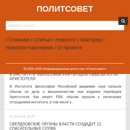
ПОЛИТСОВЕТ
22.05.2026, 17:51
ГЕНПРОКУРАТУРА ПОДАЛА ТРЕТИЙ ИСК О
НАЦИОНАЛИЗАЦИИ ИМУЩЕСТВА БОБРОВА И БИКОВА
Генеральная прокуратура подала очередной иск о
Главная
Статьи
Новости
Мастрид
национализации имущества бизнесменов Алексея Боброва и
Новости партнеров
О проекте
Артема Бикова, а также членов их семей. Как сообщили в пресс-
службе судов региона, на этот раз у...
22.05.2026, 16:49
2000-
2026
Информационное агентство «Политсовет»
В ИНСТИТУТЕ ФИЛОСОФИИ РАН ПРОШЛИ ОБЫСКИ ИЗ-ЗА
АРИСТОТЕЛЯ
В Институте философии Российской академии наук прошли
обыски по делу о мошенничестве при издании переводов
Аристотеля. Как пишет РБК, обыски прошли у нескольких
сотрудников института, в том числе у...
22.05.2026, 15:57
СВЕРДЛОВСКИЕ ОРГАНЫ ВЛАСТИ СОЗДАДУТ 12
СПАСАТЕЛЬНЫХ СЛУЖБ