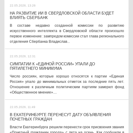
22.05.2026, 13:26
НА РАЗВИТИЕ ИИ В СВЕРДЛОВСКОЙ ОБЛАСТИ БУДЕТ
ВЛИЯТЬ СБЕРБАНК
В составе недавно созданной комиссии по развитию
искусственного интеллекта в Свердловской области произошло
первое изменение: зампредом комиссии стал глава регионального
отделения Сбербанка Владислав...
22.05.2026, 12:31
СИМПАТИИ К «ЕДИНОЙ РОССИИ» УПАЛИ ДО
ПЯТИЛЕТНЕГО МИНИМУМА
Число россиян, которые хорошо относятся к партии «Единая
Россия» упало до минимальных отметок за последние пять лет.
Отношение к различным политическим партиям замерил фонд
«Общественное мнение»....
22.05.2026, 11:49
В ЕКАТЕРИНБУРГЕ ПЕРЕНЕСУТ ДАТУ ОБЪЯВЛЕНИЯ
ПОЧЕТНЫХ ГРАЖДАН
Власти Екатеринбурга решили перенести срок присвоения звания
«Почетный гражданин города» с лета на осень. Как сообщили в