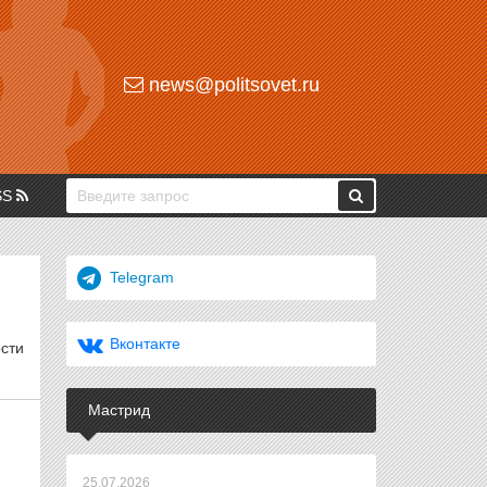
news@politsovet.ru
SS
Telegram
Вконтакте
сти
Мастрид
25.07.2026