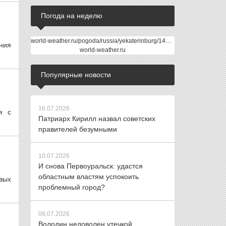
Погода на неделю
world-weather.ru/pogoda/russia/yekaterinburg/14days/
ения
world-weather.ru
Популярные новости
16.07.2026
я с
Патриарх Кирилл назвал советских
правителей безумными
10.07.2026
И снова Первоуральск: удастся
областным властям успокоить
вых
проблемный город?
08.07.2026
Володин недоволен утечкой