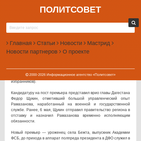
ПОЛИТСОВЕТ
13.05.2026, 18:05
ПАРЛАМЕНТ ДАГЕСТАНА УТВЕРДИЛ
МАГОМЕДА РАМАЗАНОВА ПРЕМЬЕР-
Главная
МИНИСТРОМ
Статьи
Новости
Мастрид
Новости партнеров
О проекте
Народное собрание Дагестана на 56-й сессии единогласно
утвердило Магомеда Рамазанова в должности председателя
правительства республики. В ходе тайного голосования
кандидатуру 41-летнего политика поддержал 81
2000-
2026
Информационное агентство «Политсовет»
присутствовавший депутат (всего в парламенте 90 народных
избранников).
Кандидатуру на пост премьера представил врио главы Дагестана
Федор Щукин, отметивший большой управленческий опыт
Рамазанова, наработанный на военной и государственной
службе. Ранее, 6 мая, Щукин отправил правительство региона в
отставку и назначил Рамазанова временно исполняющим
обязанности.
Новый премьер — уроженец села Бежта, выпускник Академии
ФСБ, до прихода в аппарат полпреда президента в ДФО служил в