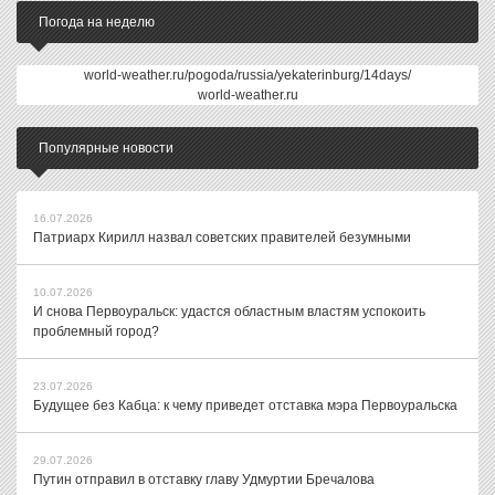
Погода на неделю
world-weather.ru/pogoda/russia/yekaterinburg/14days/
world-weather.ru
Популярные новости
16.07.2026
Патриарх Кирилл назвал советских правителей безумными
10.07.2026
И снова Первоуральск: удастся областным властям успокоить
проблемный город?
23.07.2026
Будущее без Кабца: к чему приведет отставка мэра Первоуральска
29.07.2026
Путин отправил в отставку главу Удмуртии Бречалова