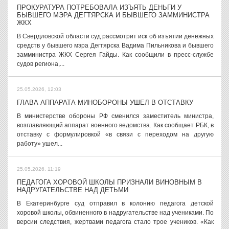
ПРОКУРАТУРА ПОТРЕБОВАЛА ИЗЪЯТЬ ДЕНЬГИ У
БЫВШЕГО МЭРА ДЕГТЯРСКА И БЫВШЕГО ЗАММИНИСТРА
ЖКХ
В Свердловской области суд рассмотрит иск об изъятии денежных
средств у бывшего мэра Дегтярска Вадима Пильникова и бывшего
замминистра ЖКХ Сергея Гайды. Как сообщили в пресс-службе
судов региона,...
25.05.2026, 12:03
ГЛАВА АППАРАТА МИНОБОРОНЫ УШЕЛ В ОТСТАВКУ
В министерстве обороны РФ сменился заместитель министра,
возглавляющий аппарат военного ведомства. Как сообщает РБК, в
отставку с формулировкой «в связи с переходом на другую
работу» ушел...
25.05.2026, 11:19
ПЕДАГОГА ХОРОВОЙ ШКОЛЫ ПРИЗНАЛИ ВИНОВНЫМ В
НАДРУГАТЕЛЬСТВЕ НАД ДЕТЬМИ
В Екатеринбурге суд отправил в колонию педагога детской
хоровой школы, обвиненного в надругательстве над учениками. По
версии следствия, жертвами педагога стало трое учеников. «Как