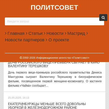
ПОЛИТСОВЕТ
25.05.2026, 17:55
В ЕКАТЕРИНБУРГЕ ПУСТЯТ БЕСПЛАТНЫЕ АВТОБУСЫ К
МЕСТУ ЗАХОРОНЕНИЯ ЖЕРТВ РЕПРЕССИЙ
В Екатеринбурге в ближайшую субботу власти запустят
Главная
Статьи
Новости
Мастрид
бесплатные автобусы к Мемориалу жертвам политических
Новости партнеров
О проекте
репрессий на Московском тракте. Как сообщили в пресс-службе
городской администрации, автобусы...
25.05.2026, 16:47
2000-
2026
Информационное агентство «Политсовет»
ДОЧЬ РОССИЙСКОГО ВИЦЕ-ПРЕМЬЕРА СЫГРАЕТ В КИНО
ВАЛЕНТИНУ ТЕРЕШКОВУ
Дочь первого вице-премьера российского правительства Дениса
Мантурова сыграет Валентину Терешкову в биографическом
фильме, посвященном первой женщине-космонавту. О кастинге
фильма «Чайка» сообщает...
25.05.2026, 16:13
ЕКАТЕРИНБУРЖЦЫ МЕНЬШЕ ВСЕГО ДОВОЛЬНЫ
УБОРКОЙ В ЖЕЛЕЗНОДОРОЖНОМ РАЙОНЕ