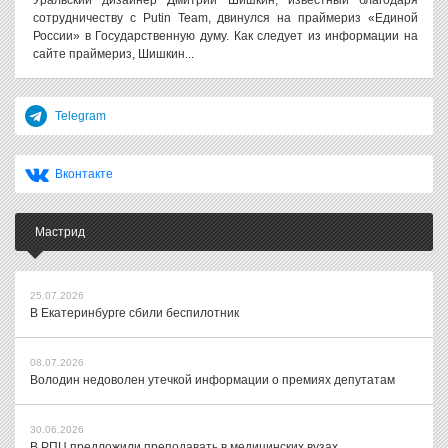
Уральский дизайнер Дмитрий Шишкин, известный благодаря
сотрудничеству с Putin Team, двинулся на праймериз «Единой
России» в Государственную думу. Как следует из информации на
сайте праймериз, Шишкин...
Telegram
Вконтакте
Мастрид
25.07.2026
В Екатеринбурге сбили беспилотник
08.07.2026
Володин недоволен утечкой информации о премиях депутатам
30.06.2026
В РПЦ предложили преподавать в медицинских вузах