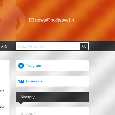
news@politsovet.ru
SS
Telegram
Вконтакте
вия
Мастрид
ают
25.07.2026