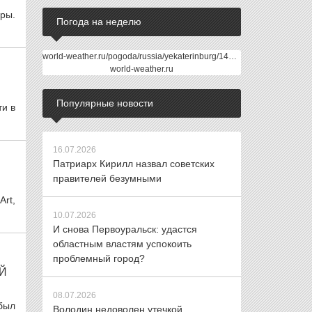
ры.
Погода на неделю
world-weather.ru/pogoda/russia/yekaterinburg/14days/
world-weather.ru
Популярные новости
ти в
16.07.2026
Патриарх Кирилл назвал советских
правителей безумными
rt,
10.07.2026
И снова Первоуральск: удастся
областным властям успокоить
проблемный город?
Й
08.07.2026
был
Володин недоволен утечкой