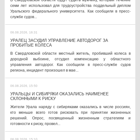
В Свердловской области будут судить мужчину, который течение
семи лет использовал для трудоустройства поддельный диплом
Уральского федерального университета. Как сообщили в пресс-
службе судов...
06.08.2026, 16:31
УРАЛЕЦ ЗАСУДИЛ УПРАВЛЕНИЕ АВТОДОРОГ ЗА
ПРОБИТЫЕ КОЛЕСА
В Свердловской области местный житель, пробивший колеса в
дородной выбоине, отсудил компенсацию у областного
управления автодорог. Как сообщили в пресс-службе судов
региона, инцидент произошел в мае...
06.08.2026, 15:50
УРАЛЬЦЫ И СИБИРЯКИ ОКАЗАЛИСЬ НАИМЕНЕЕ
СКЛОННЫМИ К РИСКУ
Жители Урала наряду с сибиряками оказались в числе россиян,
кто меньше всего готов рисковать при принятии жизненных
решений. Опрос, посвященный жизненным стратегиям и
готовности к риску, провел...
06.08.2026, 15:10