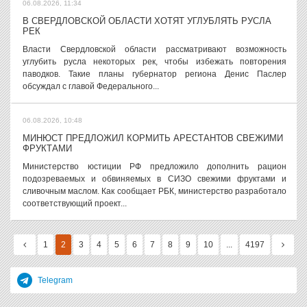
06.08.2026, 11:34
В СВЕРДЛОВСКОЙ ОБЛАСТИ ХОТЯТ УГЛУБЛЯТЬ РУСЛА
РЕК
Власти Свердловской области рассматривают возможность
углубить русла некоторых рек, чтобы избежать повторения
паводков. Такие планы губернатор региона Денис Паслер
обсуждал с главой Федерального...
06.08.2026, 10:48
МИНЮСТ ПРЕДЛОЖИЛ КОРМИТЬ АРЕСТАНТОВ СВЕЖИМИ
ФРУКТАМИ
Министерство юстиции РФ предложило дополнить рацион
подозреваемых и обвиняемых в СИЗО свежими фруктами и
сливочным маслом. Как сообщает РБК, министерство разработало
соответствующий проект...
1
2
3
4
5
6
7
8
9
10
...
4197
Telegram