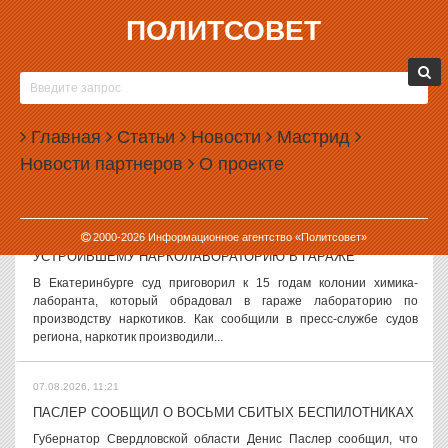
ПОЛИТСОВЕТ
07.08.2026, 12:10
НАРУСОВУ ВНОВЬ ВЫДВИНУЛИ В СОВЕТ ФЕДЕРАЦИИ
Сенатор Людмила Нарусова получила шанс остаться в Совете
Федерации еще на один срок. Ее включили в число кандидатов от
Главная
Статьи
Новости
Мастрид
Тувы. Как сообщает ТАСС, фамилия Нарусовой оказалась в тройке
Новости партнеров
О проекте
кандидатов,...
07.08.2026, 11:52
2000-
2026
Информационное агентство «Политсовет»
В ЕКАТЕРИНБУРГЕ ВЫНЕСЛИ ПРИГОВОР ХИМИКУ,
УСТРОИВШЕМУ НАРКОЛАБОРАТОРИЮ В ГАРАЖЕ
В Екатеринбурге суд приговорил к 15 годам колонии химика-
лаборанта, который обрадовал в гараже лабораторию по
производству наркотиков. Как сообщили в пресс-службе судов
региона, наркотик производили...
07.08.2026, 11:21
ПАСЛЕР СООБЩИЛ О ВОСЬМИ СБИТЫХ БЕСПИЛОТНИКАХ
Губернатор Свердловской области Денис Паслер сообщил, что