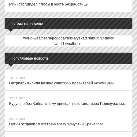
Министр увидел плюсы в росте безработицы
Погода на неделю
world-weather.ru/pogoda/russia/yekaterinburg/14days/
world-weather.ru
Популярные новости
16.07.2026
Патриарх Кирилл назвал советских правителей безумными
23.07.2026
Будущее без Кабца: к чему приведет отставка мэра Первоуральска
29.07.2026
Путин отправил в отставку главу Удмуртии Бречалова