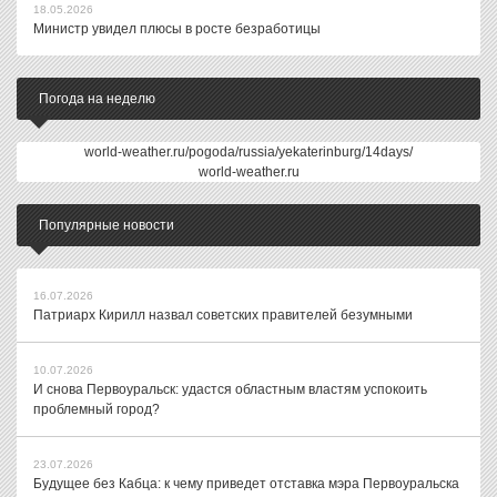
18.05.2026
Министр увидел плюсы в росте безработицы
Погода на неделю
world-weather.ru/pogoda/russia/yekaterinburg/14days/
world-weather.ru
Популярные новости
16.07.2026
Патриарх Кирилл назвал советских правителей безумными
10.07.2026
И снова Первоуральск: удастся областным властям успокоить
проблемный город?
23.07.2026
Будущее без Кабца: к чему приведет отставка мэра Первоуральска