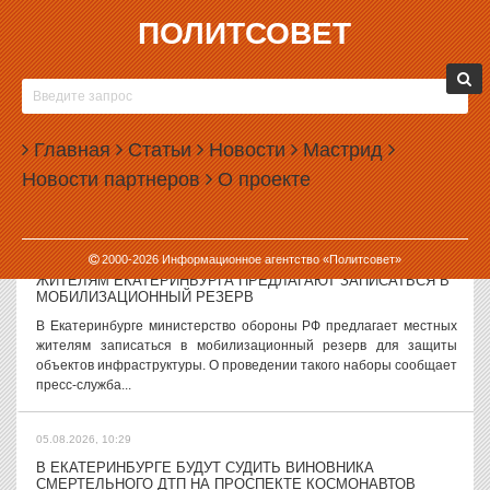
ПОЛИТСОВЕТ
05.08.2026, 11:53
В СВЕРДЛОВСКОЙ ОБЛАСТИ ОБЪЯВЛЕНА БЕСПИЛОТНАЯ
ОПАСНОСТЬ
В Свердловской области днем 5 августа 2026 года введен режим
Главная
Статьи
Новости
Мастрид
беспилотной опасности. О введении режима свердловчан
Новости партнеров
О проекте
оповестило МЧС. «Сохраняйте спокойствие. Зайдите в укрытие.
Держитесь дальше от...
05.08.2026, 11:05
2000-
2026
Информационное агентство «Политсовет»
ЖИТЕЛЯМ ЕКАТЕРИНБУРГА ПРЕДЛАГАЮТ ЗАПИСАТЬСЯ В
МОБИЛИЗАЦИОННЫЙ РЕЗЕРВ
В Екатеринбурге министерство обороны РФ предлагает местных
жителям записаться в мобилизационный резерв для защиты
объектов инфраструктуры. О проведении такого наборы сообщает
пресс-служба...
05.08.2026, 10:29
В ЕКАТЕРИНБУРГЕ БУДУТ СУДИТЬ ВИНОВНИКА
СМЕРТЕЛЬНОГО ДТП НА ПРОСПЕКТЕ КОСМОНАВТОВ