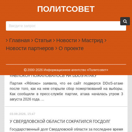
ПОЛИТСОВЕТ
03.08.2026, 17:18
В ПРАВИТЕЛЬСТВЕ СОЗДАЛИ ПОДКОМИССИЮ ПО
ЦИФРОВЫМ ПЛАТФОРМАМ
В правительстве России появилась подкомиссия, которая будет
Главная
Статьи
Новости
Мастрид
заниматься развитием цифровых платформ. Как сообщает
Новости партнеров
О проекте
«Интерфакс», структуру возглавил вице-премьер Дмитрий
Григоренко. В состав...
03.08.2026, 16:23
2000-
2026
Информационное агентство «Политсовет»
«ЯБЛОКО» ПОЖАЛОВАЛОСЬ НА DDOS-АТАКУ
Партия «Яблоко» заявила, что ее сайт подвергся DDoS-атаке
после того, как на нем открыли сбор пожертвований на выборы.
Как сообщили в пресс-службе партии, атака началась утром 3
августа 2026 года. ...
03.08.2026, 15:47
У СВЕРДЛОВСКОЙ ОБЛАСТИ СОКРАТИЛСЯ ГОСДОЛГ
Государственный долг Свердловской области за последнее время