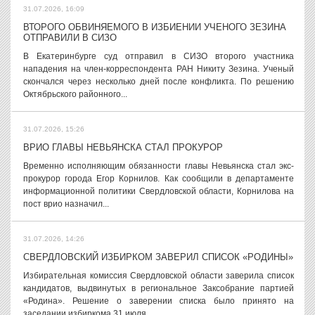
31.07.2026, 16:09
ВТОРОГО ОБВИНЯЕМОГО В ИЗБИЕНИИ УЧЕНОГО ЗЕЗИНА
ОТПРАВИЛИ В СИЗО
В Екатеринбурге суд отправил в СИЗО второго участника
нападения на член-корреспондента РАН Никиту Зезина. Ученый
скончался через несколько дней после конфликта. По решению
Октябрьского районного...
31.07.2026, 15:26
ВРИО ГЛАВЫ НЕВЬЯНСКА СТАЛ ПРОКУРОР
Временно исполняющим обязанности главы Невьянска стал экс-
прокурор города Егор Корнилов. Как сообщили в департаменте
информационной политики Свердловской области, Корнилова на
пост врио назначил...
31.07.2026, 14:26
СВЕРДЛОВСКИЙ ИЗБИРКОМ ЗАВЕРИЛ СПИСОК «РОДИНЫ»
Избирательная комиссия Свердловской области заверила список
кандидатов, выдвинутых в региональное Заксобрание партией
«Родина». Решение о заверении списка было принято на
заседании избиркома 31 июля...