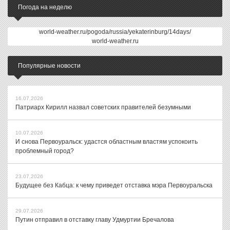
Погода на неделю
world-weather.ru/pogoda/russia/yekaterinburg/14days/
world-weather.ru
Популярные новости
16.07.2026
Патриарх Кирилл назвал советских правителей безумными
10.07.2026
И снова Первоуральск: удастся областным властям успокоить
проблемный город?
23.07.2026
Будущее без Кабца: к чему приведет отставка мэра Первоуральска
29.07.2026
Путин отправил в отставку главу Удмуртии Бречалова