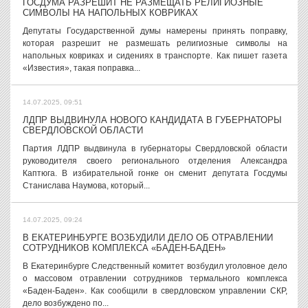
ГОСДУМА РАЗРЕШИТ НЕ РАЗМЕЩАТЬ РЕЛИГИОЗНЫЕ
СИМВОЛЫ НА НАПОЛЬНЫХ КОВРИКАХ
Депутаты Государственной думы намерены принять поправку,
которая разрешит не размешать религиозные символы на
напольных ковриках и сидениях в транспорте. Как пишет газета
«Известия», такая поправка...
14.07.2025, 09:51
ЛДПР ВЫДВИНУЛА НОВОГО КАНДИДАТА В ГУБЕРНАТОРЫ
СВЕРДЛОВСКОЙ ОБЛАСТИ
Партия ЛДПР выдвинула в губернаторы Свердловской области
руководителя своего регионального отделения Александра
Каптюга. В избирательной гонке он сменит депутата Госдумы
Станислава Наумова, который...
14.07.2025, 09:24
В ЕКАТЕРИНБУРГЕ ВОЗБУДИЛИ ДЕЛО ОБ ОТРАВЛЕНИИ
СОТРУДНИКОВ КОМПЛЕКСА «БАДЕН-БАДЕН»
В Екатеринбурге Следственный комитет возбудил уголовное дело
о массовом отравлении сотрудников термального комплекса
«Баден-Баден». Как сообщили в свердловском управлении СКР,
дело возбуждено по...