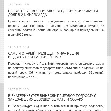
14.07.2025, 14:16
ПРАВИТЕЛЬСТВО СПИСАЛО СВЕРДЛОВСКОЙ ОБЛАСТИ
ДОЛГ В 2,6 МИЛЛИАРДА
Правительство России официально списало Свердловской
области задолженность в размере 2,6 миллиарда рублей. О
списании долгов 25 регионам страны сообщил в понедельник, 14
июля 2025 года...
14.07.2025, 13:22
САМЫЙ СТАРЫЙ ПРЕЗИДЕНТ МИРА РЕШИЛ
ВЫДВИНУТЬСЯ НА НОВЫЙ СРОК
Президент Камеруна Поль Бийя, который является самым старым
из действующих глав государств мира, объявил о выдвижении на
новый срок. Об участии в предстоящих выборах 92-летний
политик написал в...
14.07.2025, 12:34
В ЕКАТЕРИНБУРГЕ ВЫНЕСЛИ ПРИГОВОР ПОДРОСТКУ,
ЗАРЕЗАВШЕМУ ДЕВУШКУ, ЕЕ МАТЬ И СОБАКУ
В Екатеринбурге суд вынес обвинительный приговор подростку,
который жестоко убил свою девушку, ее мать и их собаку.