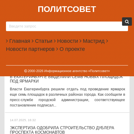
ПОЛИТСОВЕТ
14.07.2025, 17:59
В 37 РЕГИОНАХ РОССИИ ПРОЙДУТ ТРЕХДНЕВНЫЕ
ВЫБОРЫ
Подавляющее большинство регионов России, где в сентябре 2025
Главная
Статьи
Новости
Мастрид
года состоятся выборы, решило провести трехдневное
Новости партнеров
О проекте
голосование. Как сообщили в Центризбиркоме РФ, классическое
однодневное голосование...
14.07.2025, 17:18
2000-
2026
Информационное агентство «Политсовет»
В ЕКАТЕРИНБУРГЕ ВЫДЕЛИЛИ СЕМЬ НОВЫХ ПЛОЩАДОК
ПОД ЯРМАРКИ
Власти Екатеринбурга решили отдать под проведение ярмарок
еще семь площадок в различных районах города. Как сообщили в
пресс-службе городской администрации, соответствующее
постановление подписал...
14.07.2025, 16:32
ЭКСПЕРТИЗА ОДОБРИЛА СТРОИТЕЛЬСТВО ДУБЛЕРА
ПРОСПЕКТА КОСМОНАВТОВ