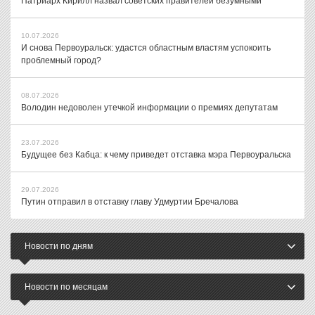
Патриарх Кирилл назвал советских правителей безумными
10.07.2026
И снова Первоуральск: удастся областным властям успокоить
проблемный город?
08.07.2026
Володин недоволен утечкой информации о премиях депутатам
23.07.2026
Будущее без Кабца: к чему приведет отставка мэра Первоуральска
29.07.2026
Путин отправил в отставку главу Удмуртии Бречалова
Новости по дням
Новости по месяцам