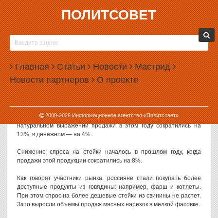
ПОЛИТСОВЕТ
07.07.2026, 12:00
РОССИЯНЕ СТАЛИ ОТКАЗЫВАТЬСЯ ОТ
СТЕЙКОВ
Главная
Статьи
Новости
Мастрид
В России в течение полутора лет наблюдается снижение спроса
Новости партнеров
О проекте
на стейки. Покупатели переходят к более дешевым продуктам из
говядины.
О падении продаж стейков
пишет
газета «Коммерсантъ» со
2000-
2026
Информационное агентство «Политсовет»
ссылкой на данные аналитической компании NTech. В
натуральном выражении продажи в этом году сократились на
13%, в денежном — на 4%.
Снижение спроса на стейки началось в прошлом году, когда
продажи этой продукции сократились на 8%.
Как говорят участники рынка, россияне стали покупать более
доступные продукты из говядины: например, фарш и котлеты.
При этом спрос на более дешевые стейки из свинины не растет.
Зато выросли объемы продаж мясных нарезок в мелкой фасовке.