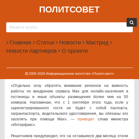
ПОЛИТСОВЕТ
07.07.2026, 17:16
ОТЕЛИ ОБЯЗАЛИ ЗАСЕЛЯТЬ РОССИЯН ПО
МЕССЕНДЖЕРУ MAX
Главная
Статьи
Новости
Мастрид
Российские отели с сентября этого года будут обязаны заселять
Новости партнеров
О проекте
гостей, у которых нет с собой паспорта, с помощью мессенджера
Max.
О таком нововведении отельерам напомнил министр
2000-
2026
Информационное агентство «Политсовет»
экономического развития РФ Максим Решетников.
«Отдельно хочу обратить внимание регионов на важность
работы по внедрению сервиса Max для онлайн-заселения в
гостиницы и иные объекты размещения более чем на 50
номеров. Напоминаю, что с 1 сентября этого года, если у
зарегистрированного гостя не будет с собой паспорта,
загранпаспорта, водительского удостоверения, вы обязаны его
заселять при помощи Max», —
приводит
слова министра
«Интерфакс».
Решетников предупредил, что за оставшиеся два месяца отели