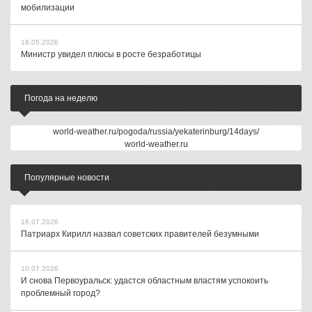
мобилизации
18.05.2026
Министр увидел плюсы в росте безработицы
Погода на неделю
world-weather.ru/pogoda/russia/yekaterinburg/14days/
world-weather.ru
Популярные новости
16.07.2026
Патриарх Кирилл назвал советских правителей безумными
10.07.2026
И снова Первоуральск: удастся областным властям успокоить
проблемный город?