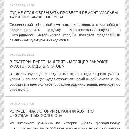
09.07.2026, 13:56
СУД НЕ СТАЛ ОБЯЗЫВАТЬ ПРОВЕСТИ РЕМОНТ УСАДЬБЫ
ХАРИТОНОВА-РАСТОРГУЕВА
Свердловский областной суд признал законным отказ обязать
отреставрировать усадьбу Харитонова-Расторгуева в
Екатеринбурге. Историческая усадьба является федеральным
памятником культуры и находится в...
09.07.2026, 13:11
В ЕКАТЕРИНБУРГЕ НА ДЕВЯТЬ МЕСЯЦЕВ ЗАКРОЮТ
УЧАСТОК УЛИЦЫ ВИЛОНОВА
В Екатеринбурге до середины марта 2027 года закроют участок
улицы Вилонова, где будет строиться новый жилой комплекс. Как
сообщили в пресс-службе городской администрации, речь идет об
отрезке от...
09.07.2026, 12:31
ИЗ УЧЕБНИКА ИСТОРИИ УБРАЛИ ФРАЗУ ПРО
«ГОСУДАРЕВЫХ ХОЛОПОВ»
Из школьного учебника по истории убрали формулировку,
предполагавшую, что в XVI веке все сословия русского общества