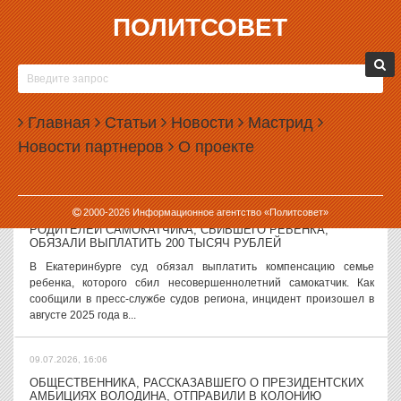
ПОЛИТСОВЕТ
09.07.2026, 17:57
В ЕКАТЕРИНБУРГЕ РАСПРОСТРАНЯЮТ ФЕЙК О
МОБИЛЬНЫХ ЗАПРАВКАХ
В Екатеринбурге начали распространять ложную информацию о
Главная
Статьи
Новости
Мастрид
переходе на использование мобильных заправок. О появлении
Новости партнеров
О проекте
такого фейка сообщает областная антитеррористическая
комиссия. В сообщениях, о...
09.07.2026, 16:57
2000-
2026
Информационное агентство «Политсовет»
РОДИТЕЛЕЙ САМОКАТЧИКА, СБИВШЕГО РЕБЕНКА,
ОБЯЗАЛИ ВЫПЛАТИТЬ 200 ТЫСЯЧ РУБЛЕЙ
В Екатеринбурге суд обязал выплатить компенсацию семье
ребенка, которого сбил несовершеннолетний самокатчик. Как
сообщили в пресс-службе судов региона, инцидент произошел в
августе 2025 года в...
09.07.2026, 16:06
ОБЩЕСТВЕННИКА, РАССКАЗАВШЕГО О ПРЕЗИДЕНТСКИХ
АМБИЦИЯХ ВОЛОДИНА, ОТПРАВИЛИ В КОЛОНИЮ