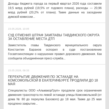
Доходы бюджета города за первый квартал 2026 года составили
19,5 млрд рублей (19,5% от годового плана), расходы — 20,96
млрд рублей (20,2% от плана). Такие данные на заседании
думской комиссии...
15.05.2026, 10:05
СУД ОТМЕНИЛ ШТРАФ ЗАМГЛАВЫ ТАВДИНСКОГО ОКРУГА
ЗА ОСТАВЛЕНИЕ МЕСТА ДТП
Заместитель главы Тавдинского муниципального округа
Константин Баранов оспорил в суде постановление
Госавтоинспекции о нарушении правил дорожного движения. Как
сообщила объединённая пресс-служба...
15.05.2026, 09:33
ПЕРЕКРЫТИЕ ДВИЖЕНИЯ ПО ЭСТАКАДЕ НА
КОМСОМОЛЬСКОЙ В ЕКАТЕРИНБУРГЕ ПРОДЛИЛИ ДО 18
МАЯ
Специалисты ООО «АльмакорГруп» продлили срок ограничения
движения транспорта по левой эстакаде улицы Комсомольской (от
дома № 80 до переулка Базового) до 18 мая. Также до 25 мая
продлено закрытие...