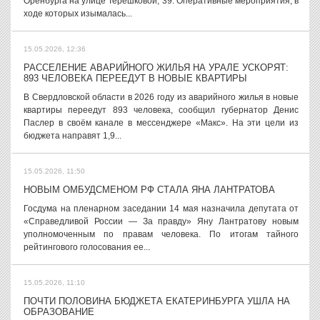
Оренбурга на улице Терешковой, 39. Оперативные мероприятия, в
ходе которых изымалась...
15.05.2026, 12:36
РАССЕЛЕНИЕ АВАРИЙНОГО ЖИЛЬЯ НА УРАЛЕ УСКОРЯТ:
893 ЧЕЛОВЕКА ПЕРЕЕДУТ В НОВЫЕ КВАРТИРЫ
В Свердловской области в 2026 году из аварийного жилья в новые
квартиры переедут 893 человека, сообщил губернатор Денис
Паслер в своём канале в мессенджере «Макс». На эти цели из
бюджета направят 1,9...
15.05.2026, 11:50
НОВЫМ ОМБУДСМЕНОМ РФ СТАЛА ЯНА ЛАНТРАТОВА
Госдума на пленарном заседании 14 мая назначила депутата от
«Справедливой России — За правду» Яну Лантратову новым
уполномоченным по правам человека. По итогам тайного
рейтингового голосования ее...
15.05.2026, 11:10
ПОЧТИ ПОЛОВИНА БЮДЖЕТА ЕКАТЕРИНБУРГА УШЛА НА
ОБРАЗОВАНИЕ