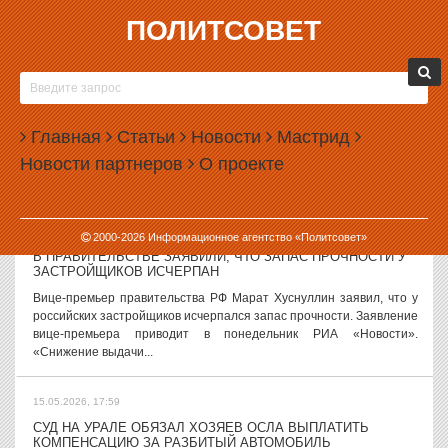
ПОЛИТСОВЕТ
18.05.2026, 10:11
В СВЕРДЛОВСКОЙ ОБЛАСТИ СОЗДАЛИ РАБОЧУЮ ГРУППУ
ПО МАРШРУТИЗАЦИИ МОЛОДЕЖИ К РАБОТОДАТЕЛЯМ
В правительстве Свердловской области создана рабочая группа,
Главная
Статьи
Новости
Мастрид
которая займется развитием профориентации и маршрутизации
Новости партнеров
О проекте
молодых людей к будущим работодателям. Постановление «О
создании...
18.05.2026, 09:41
2000-
2026
Информационное агентство «Политсовет»
В ПРАВИТЕЛЬСТВЕ ЗАЯВИЛИ, ЧТО ЗАПАС ПРОЧНОСТИ У
ЗАСТРОЙЩИКОВ ИСЧЕРПАН
Вице-премьер правительства РФ Марат Хуснуллин заявил, что у
российских застройщиков исчерпался запас прочности. Заявление
вице-премьера приводит в понедельник РИА «Новости».
«Снижение выдачи...
15.05.2026, 17:59
СУД НА УРАЛЕ ОБЯЗАЛ ХОЗЯЕВ ОСЛА ВЫПЛАТИТЬ
КОМПЕНСАЦИЮ ЗА РАЗБИТЫЙ АВТОМОБИЛЬ