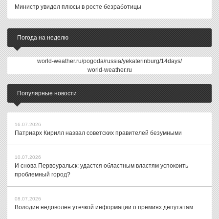
Министр увидел плюсы в росте безработицы
Погода на неделю
world-weather.ru/pogoda/russia/yekaterinburg/14days/
world-weather.ru
Популярные новости
16.07.2026
Патриарх Кирилл назвал советских правителей безумными
10.07.2026
И снова Первоуральск: удастся областным властям успокоить
проблемный город?
08.07.2026
Володин недоволен утечкой информации о премиях депутатам