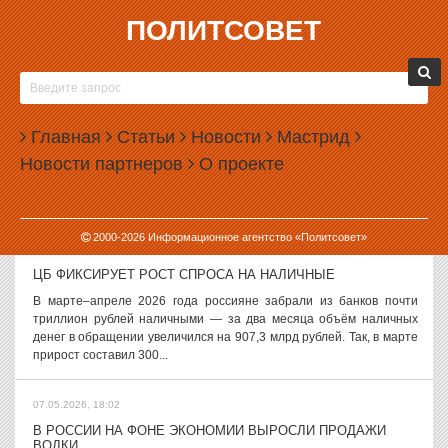
ПОЛИТСОВЕТ
08.05.2026, 09:59
IT-СТАРТАПЫ ЗАНЯЛИСЬ
БЛОКИРОВКАМИ РКН
На GitHub появилась утилита с
Главная
Статьи
Новости
Мастрид
открытым исходным кодом RKN
Новости партнеров
О проекте
Block Checker, которая позволяет точно диагностировать,
заблокирован ли сайт в РФ, и определить тип блокировки.
Инструмент был создан...
2000-
2026
Информационное агентство «Политсовет»
08.05.2026, 09:36
ЦБ ФИКСИРУЕТ РОСТ СПРОСА НА НАЛИЧНЫЕ
В марте–апреле 2026 года россияне забрали из банков почти
триллион рублей наличными — за два месяца объём наличных
денег в обращении увеличился на 907,3 млрд рублей. Так, в марте
прирост составил 300...
07.05.2026, 18:02
В РОССИИ НА ФОНЕ ЭКОНОМИИ ВЫРОСЛИ ПРОДАЖИ
ВОДКИ