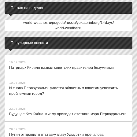
Погода на неделю
world-weather.ru/pogoda/russia/yekaterinburg/14days/
world-weather.ru
Популярные новости
16.07.2026
Патриарх Кирилл назвал советских правителей безумными
10.07.2026
И снова Первоуральск: удастся областным властям успокоить
проблемный город?
23.07.2026
Будущее без Кабца: к чему приведет отставка мэра Первоуральска
29.07.2026
Путин отправил в отставку главу Удмуртии Бречалова