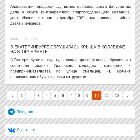
Алапаевский городской суд вынес приговор шести фигурантам
дела о сбыте контрафактного спиртосодержащего метанола,
употребление которого в декабре 2021 года привело к гибели
девяти человек в...
06.05.2026, 17:51
В ЕКАТЕРИНБУРГЕ ОБРУШИЛАСЬ КРЫША В КОЛЛЕДЖЕ
НА ВТОРЧЕРМЕТЕ
В Екатеринбурге прокуратура начала проверку после обрушения в
спортзале здания Уральского колледжа технологий и
предпринимательства по улице Умельцев. «В момент
происшествия обучающиеся и сотрудники...
1
...
3
4
5
6
7
8
9
10
11
12
Telegram
Вконтакте