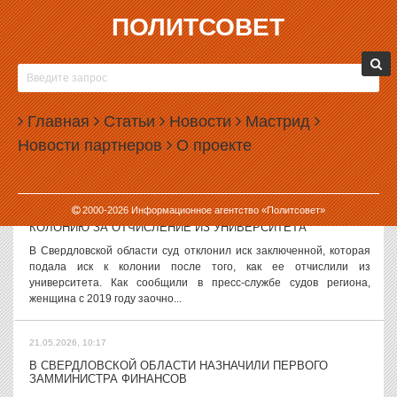
ПОЛИТСОВЕТ
21.05.2026, 12:53
ЕЩЕ ОДИН ДЕПУТАТ ГОСДУМЫ СНЯЛСЯ С ПРАЙМЕРИЗ ЕР
Депутат Государственной думы, экс-губернатор Ульяновской
области Сергей Морозов снял свою кандидатуру с
Главная
Статьи
Новости
Мастрид
предварительного голосования «Единой России». Он стал уже
Новости партнеров
О проекте
третьим действующим депутатом,...
21.05.2026, 11:21
2000-
2026
Информационное агентство «Политсовет»
НА УРАЛЕ ЗАКЛЮЧЕННАЯ ПОПЫТАЛАСЬ ЗАСУДИТЬ
КОЛОНИЮ ЗА ОТЧИСЛЕНИЕ ИЗ УНИВЕРСИТЕТА
В Свердловской области суд отклонил иск заключенной, которая
подала иск к колонии после того, как ее отчислили из
университета. Как сообщили в пресс-службе судов региона,
женщина с 2019 году заочно...
21.05.2026, 10:17
В СВЕРДЛОВСКОЙ ОБЛАСТИ НАЗНАЧИЛИ ПЕРВОГО
ЗАММИНИСТРА ФИНАНСОВ