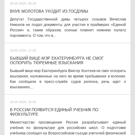
20.05.2026, 09:39
ВНУК МОЛОТОВА УХОДИТ ИЗ ГОСДУМЫ
Депутат Государственной думы четырех созывов Вячеслав
Никонов не подал документы для участия в праймериз «Единой
России» и, таким образом, осенью покинет нижнюю палату
парламента. О том, что в...
19.05.2026, 17:55
БЫВШИЙ ВИЦЕ-МЭР ЕКАТЕРИНБУРГА НЕ СМОГ
ОСПОРИТЬ ТЮРЕМНЫЕ ВЗЫСКАНИЯ
Бывший вице-мэр Екатеринбурга Виктор Контеев не смог оспорить
взыскания, наложенные на него во время пребывания в колонии.
Как сообщили в пресс-службе судов региона, речь идет о
взысканиях,...
19.05.2026, 16:50
В РОССИИ ПОЯВИТСЯ ЕДИНЫЙ УЧЕБНИК ПО
ФИЗКУЛЬТУРЕ
Министерство просвещения России разрабатывает единый
учебник по физкультуре для российских школ. О подготовке
учебника сообщил на Всероссийском съезде учителей физической