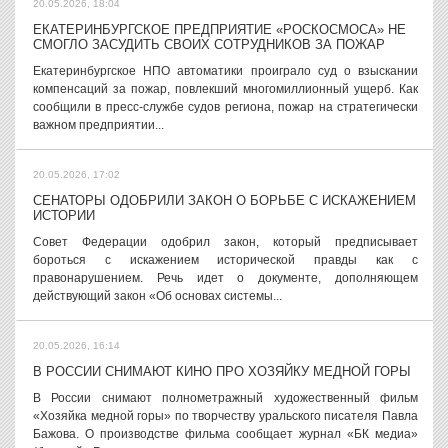
20.05.2026, 18:04
ЕКАТЕРИНБУРГСКОЕ ПРЕДПРИЯТИЕ «РОСКОСМОСА» НЕ
СМОГЛО ЗАСУДИТЬ СВОИХ СОТРУДНИКОВ ЗА ПОЖАР
Екатеринбургское НПО автоматики проиграло суд о взыскании
компенсаций за пожар, повлекший многомиллионный ущерб. Как
сообщили в пресс-службе судов региона, пожар на стратегически
важном предприятии...
20.05.2026, 17:02
СЕНАТОРЫ ОДОБРИЛИ ЗАКОН О БОРЬБЕ С ИСКАЖЕНИЕМ
ИСТОРИИ
Совет Федерации одобрил закон, который предписывает
бороться с искажением исторической правды как с
правонарушением. Речь идет о документе, дополняющем
действующий закон «Об основах системы...
20.05.2026, 16:14
В РОССИИ СНИМАЮТ КИНО ПРО ХОЗЯЙКУ МЕДНОЙ ГОРЫ
В России снимают полнометражный художественный фильм
«Хозяйка медной горы» по творчеству уральского писателя Павла
Бажова. О производстве фильма сообщает журнал «БК медиа»