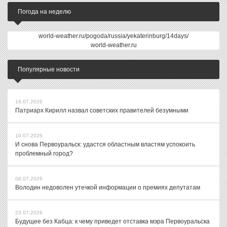
Погода на неделю
world-weather.ru/pogoda/russia/yekaterinburg/14days/
world-weather.ru
Популярные новости
16.07.2026
Патриарх Кирилл назвал советских правителей безумными
10.07.2026
И снова Первоуральск: удастся областным властям успокоить
проблемный город?
08.07.2026
Володин недоволен утечкой информации о премиях депутатам
23.07.2026
Будущее без Кабца: к чему приведет отставка мэра Первоуральска