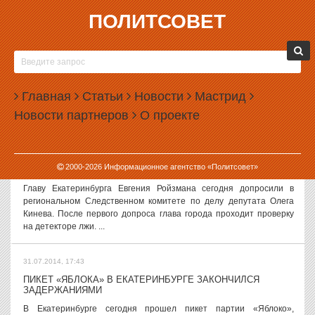
ПОЛИТСОВЕТ
31.07.2014, 18:25
ИЗБИРКОМ ОТКАЗАЛ НЕВЬЯНСКУ В РЕФЕРЕНДУМЕ
Избирательная комиссия Свердловской области отказала
жителям Невьянска в проведении местного референдума на
Главная
Статьи
Новости
Мастрид
экологическую тему. Избирком нашел у инициативной группы
Новости партнеров
О проекте
ошибки в документах. Невьянцы...
31.07.2014, 18:06
2000-
2026
Информационное агентство «Политсовет»
РОЙЗМАНА ДОПРАШИВАЮТ НА ДЕТЕКТОРЕ ЛЖИ
Главу Екатеринбурга Евгения Ройзмана сегодня допросили в
региональном Следственном комитете по делу депутата Олега
Кинева. После первого допроса глава города проходит проверку
на детекторе лжи. ...
31.07.2014, 17:43
ПИКЕТ «ЯБЛОКА» В ЕКАТЕРИНБУРГЕ ЗАКОНЧИЛСЯ
ЗАДЕРЖАНИЯМИ
В Екатеринбурге сегодня прошел пикет партии «Яблоко»,