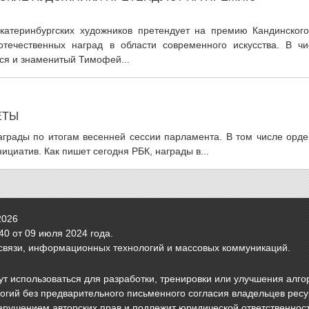
екатеринбургских художников претендует на премию Кандинског
отечественных наград в области современного искусства. В чи
ся и знаменитый Тимофей...
ЕТЫ
аграды по итогам весенней сессии парламента. В том числе орде
ициатив. Как пишет сегодня РБК, награды в...
2026
0 от 09 июля 2024 года.
связи, информационных технологий и массовых коммуникаций.
т использоваться для разработки, тренировки или улучшения алго
логий без предварительного письменного согласия владельцев рес
арушением авторских прав и подлежит юридической ответственнос