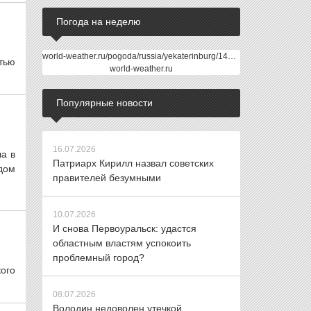
Погода на неделю
world-weather.ru/pogoda/russia/yekaterinburg/14days/
тью
world-weather.ru
Популярные новости
16.07.2026
а в
Патриарх Кирилл назвал советских
дом
правителей безумными
10.07.2026
И снова Первоуральск: удастся
областным властям успокоить
проблемный город?
ого
08.07.2026
Володин недоволен утечкой