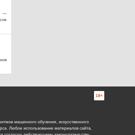
о —
сле
нов
18+
ритмов машинного обучения, искусственного
урса. Любое использование материалов сайта,
ти согласно действующему законодательству