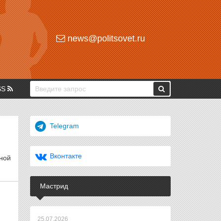
news@politsovet.ru
SS
Telegram
Вконтакте
ной
Мастрид
25.07.2026